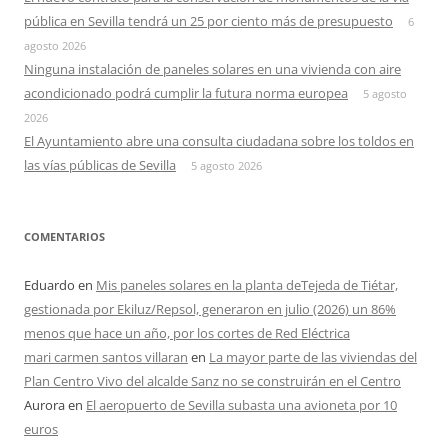
pública en Sevilla tendrá un 25 por ciento más de presupuesto
6
agosto 2026
Ninguna instalación de paneles solares en una vivienda con aire
acondicionado podrá cumplir la futura norma europea
5 agosto
2026
El Ayuntamiento abre una consulta ciudadana sobre los toldos en
las vías públicas de Sevilla
5 agosto 2026
COMENTARIOS
Eduardo
en
Mis paneles solares en la planta deTejeda de Tiétar,
gestionada por Ekiluz/Repsol, generaron en julio (2026) un 86%
menos que hace un año, por los cortes de Red Eléctrica
mari carmen santos villaran
en
La mayor parte de las viviendas del
Plan Centro Vivo del alcalde Sanz no se construirán en el Centro
Aurora
en
El aeropuerto de Sevilla subasta una avioneta por 10
euros