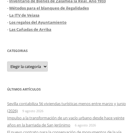
-
Inventario de Bienes de Zalamea la Real. Año 1933
-
Métodos para el blanqueo de ilegalidades
-
La ITV de Veiasa
-
Los regalos del Ayuntamiento
-
Las Cañadas de Arriba
CATEGORIAS
Categorias
ÚLTIMOS ARTÍCULOS
Sevilla contabiliza 56 viviendas turísticas menos entre marzo y junio
(2026)
9 agosto 2026
Impulso a la transformación de un vacío urbano desde hace veinte
años en la barriada de San Jerónimo
6 agosto 2026
El nuevo contrato para la conservación de monumentos de la vía