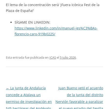
El lema de la concentración será ‘¡Fuera Icónica Fest de la
Plaza de España!’
SÍGAME EN LINKEDIN:
https://www.linkedin.com/in/manuel-jes%C3%BAs-
florencio-caro-919b0225/
Esta entrada fue publicada en
ICAS
el
5 julio 2026
.
Navegación
←
La Junta de Andalucía
Juan Bueno vetó el acuerdo
de
concede a Atalaya un
de la Junta del distrito
entradas
permiso de investigación en
Nervión favorable a paralizar
545 hectáreas del Andévalo
el nuevo estadio del Sevilla