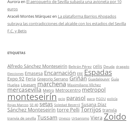
Aurora
en
El aeropuerto de Sevilla subasta una avioneta por 10
euros
Araceli Montes Márquez
en
La plataforma Barrios Ahogados
subraya las contradicciones del alcalde con los estadios del Sevilla
F.C. y Betis
ETIQUETAS
Alfredo Sánchez Monteseirín
celis
Beltrán Pérez
Deuda
dragado
Espadas
Encarnación
Emasesa
Elecciones
ERE
Griñán
Expo 92
Feria
Gregorio Serrano
Guadalquivir
Guía
marchena
Lipasam
Huelga
Maximiliano Vílchez
mercasevilla
metropol
Metrocentro
Metro
monteseirín
parasol
ocio
paro
PGOU
policía
setas
Susana Díaz
Rojas Marcos
SE-40
Soledad Becerril
Torrijos
Sánchez Monteseirín
torre Pelli
tranvía
Zoido
Tussam
Viera
tranvía de sevilla
Unesco
Urbanismo