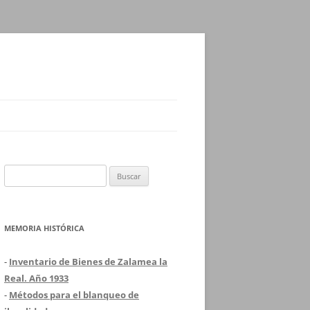
Buscar:
MEMORIA HISTÓRICA
-
Inventario de Bienes de Zalamea la
Real. Año 1933
-
Métodos para el blanqueo de