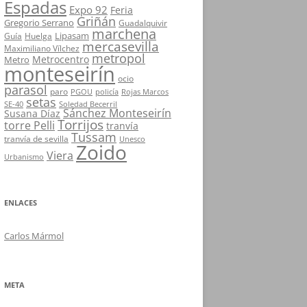
Espadas
Expo 92
Feria
Griñán
Gregorio Serrano
Guadalquivir
marchena
Lipasam
Guía
Huelga
mercasevilla
Maximiliano Vílchez
metropol
Metrocentro
Metro
monteseirín
ocio
parasol
paro
PGOU
policía
Rojas Marcos
setas
SE-40
Soledad Becerril
Sánchez Monteseirín
Susana Díaz
Torrijos
torre Pelli
tranvía
Tussam
tranvía de sevilla
Unesco
Zoido
Viera
Urbanismo
ENLACES
Carlos Mármol
META