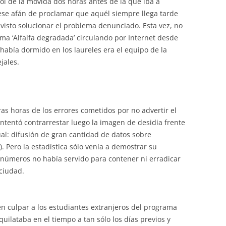
l de la movida dos horas antes de la que iba a
 ese afán de proclamar que aquél siempre llega tarde
visto solucionar el problema denunciado. Esta vez, no
rma ‘Alfalfa degradada’ circulando por Internet desde
 había dormido en los laureles era el equipo de la
jales.
as horas de los errores cometidos por no advertir el
 intentó contrarrestar luego la imagen de desidia frente
al: difusión de gran cantidad de datos sobre
). Pero la estadística sólo venía a demostrar su
 números no había servido para contener ni erradicar
 ciudad.
en culpar a los estudiantes extranjeros del programa
uilataba en el tiempo a tan sólo los días previos y