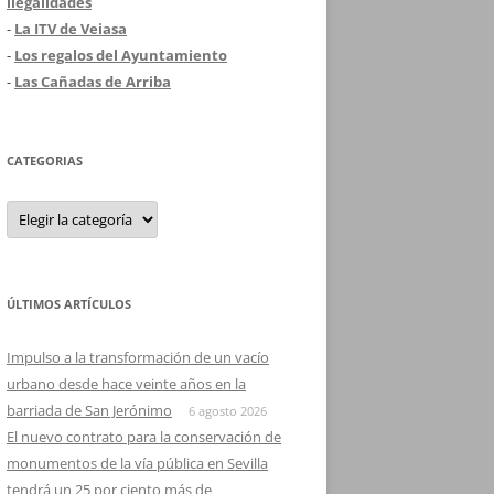
ilegalidades
-
La ITV de Veiasa
-
Los regalos del Ayuntamiento
-
Las Cañadas de Arriba
CATEGORIAS
Categorias
ÚLTIMOS ARTÍCULOS
Impulso a la transformación de un vacío
urbano desde hace veinte años en la
barriada de San Jerónimo
6 agosto 2026
El nuevo contrato para la conservación de
monumentos de la vía pública en Sevilla
tendrá un 25 por ciento más de