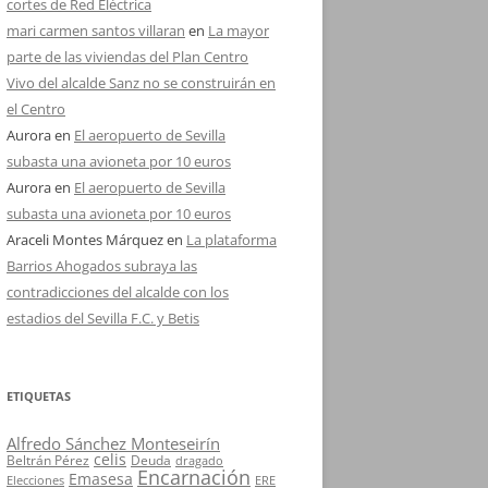
cortes de Red Eléctrica
mari carmen santos villaran
en
La mayor
parte de las viviendas del Plan Centro
Vivo del alcalde Sanz no se construirán en
el Centro
Aurora
en
El aeropuerto de Sevilla
subasta una avioneta por 10 euros
Aurora
en
El aeropuerto de Sevilla
subasta una avioneta por 10 euros
Araceli Montes Márquez
en
La plataforma
Barrios Ahogados subraya las
contradicciones del alcalde con los
estadios del Sevilla F.C. y Betis
ETIQUETAS
Alfredo Sánchez Monteseirín
celis
Beltrán Pérez
Deuda
dragado
Encarnación
Emasesa
Elecciones
ERE