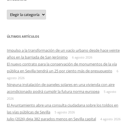
Categorias
ÚLTIMOS ARTÍCULOS
Impulso a la transformación de un vacío urbano desde hace veinte
años en la barriada de San Jerónimo
6 agosto 2026
El nuevo contrato para la conservación de monumentos de la vía
pública en Sevilla tendrá un 25 por ciento más de presupuesto
6
agosto 2026
Ninguna instalación de paneles solares en una vivienda con aire
acondicionado podrá cumplir la futura norma europea
5 agosto
2026
El Ayuntamiento abre una consulta ciudadana sobre los toldos en
las vías públicas de Sevilla
5 agosto 2026
Julio (2026) deja 382 parados menos en Sevilla capital
4 agosto 2026