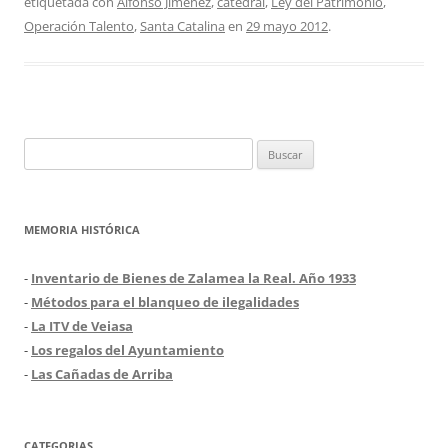
etiquetada con
Alfonso Jiménez
,
catedral
,
Ley del Patrimonio
,
Operación Talento
,
Santa Catalina
en
29 mayo 2012
.
Buscar:
MEMORIA HISTÓRICA
-
Inventario de Bienes de Zalamea la Real. Año 1933
-
Métodos para el blanqueo de ilegalidades
-
La ITV de Veiasa
-
Los regalos del Ayuntamiento
-
Las Cañadas de Arriba
CATEGORIAS