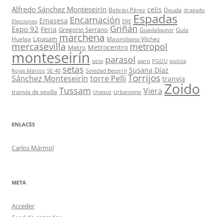
Alfredo Sánchez Monteseirín
celis
Beltrán Pérez
Deuda
dragado
Espadas
Encarnación
Emasesa
Elecciones
ERE
Griñán
Expo 92
Feria
Gregorio Serrano
Guadalquivir
Guía
marchena
Lipasam
Huelga
Maximiliano Vílchez
mercasevilla
metropol
Metrocentro
Metro
monteseirín
parasol
ocio
paro
PGOU
policía
setas
Susana Díaz
Rojas Marcos
SE-40
Soledad Becerril
Torrijos
Sánchez Monteseirín
torre Pelli
tranvía
Zoido
Tussam
Viera
tranvía de sevilla
Unesco
Urbanismo
ENLACES
Carlos Mármol
META
Acceder