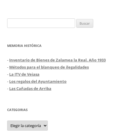
Buscar:
MEMORIA HISTÓRICA
-
Inventario de Bienes de Zalamea la Real. Año 1933
-
Métodos para el blanqueo de ilegalidades
-
La ITV de Veiasa
-
Los regalos del Ayuntamiento
-
Las Cañadas de Arriba
CATEGORIAS
Categorias