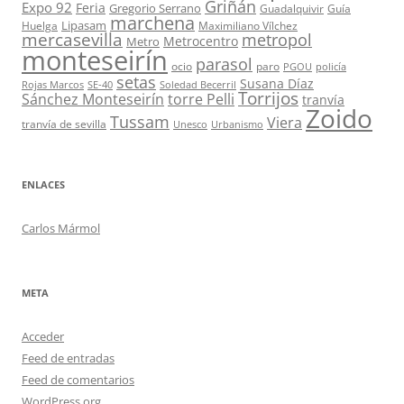
Griñán
Expo 92
Feria
Gregorio Serrano
Guadalquivir
Guía
marchena
Lipasam
Huelga
Maximiliano Vílchez
mercasevilla
metropol
Metrocentro
Metro
monteseirín
parasol
ocio
paro
PGOU
policía
setas
Susana Díaz
Rojas Marcos
SE-40
Soledad Becerril
Torrijos
Sánchez Monteseirín
torre Pelli
tranvía
Zoido
Tussam
Viera
tranvía de sevilla
Unesco
Urbanismo
ENLACES
Carlos Mármol
META
Acceder
Feed de entradas
Feed de comentarios
WordPress.org