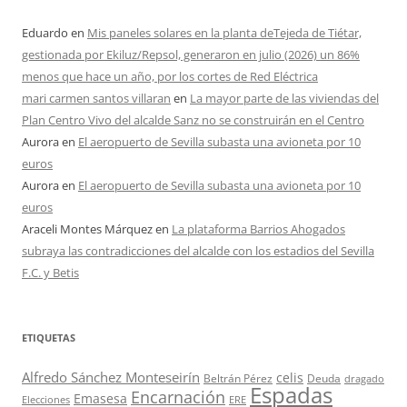
Eduardo
en
Mis paneles solares en la planta deTejeda de Tiétar,
gestionada por Ekiluz/Repsol, generaron en julio (2026) un 86%
menos que hace un año, por los cortes de Red Eléctrica
mari carmen santos villaran
en
La mayor parte de las viviendas del
Plan Centro Vivo del alcalde Sanz no se construirán en el Centro
Aurora
en
El aeropuerto de Sevilla subasta una avioneta por 10
euros
Aurora
en
El aeropuerto de Sevilla subasta una avioneta por 10
euros
Araceli Montes Márquez
en
La plataforma Barrios Ahogados
subraya las contradicciones del alcalde con los estadios del Sevilla
F.C. y Betis
ETIQUETAS
Alfredo Sánchez Monteseirín
celis
Beltrán Pérez
Deuda
dragado
Espadas
Encarnación
Emasesa
Elecciones
ERE