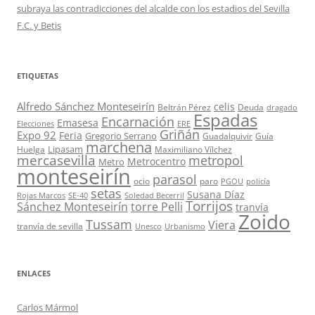
subraya las contradicciones del alcalde con los estadios del Sevilla
F.C. y Betis
ETIQUETAS
Alfredo Sánchez Monteseirín
celis
Beltrán Pérez
Deuda
dragado
Espadas
Encarnación
Emasesa
Elecciones
ERE
Griñán
Expo 92
Feria
Gregorio Serrano
Guadalquivir
Guía
marchena
Lipasam
Huelga
Maximiliano Vílchez
mercasevilla
metropol
Metrocentro
Metro
monteseirín
parasol
ocio
paro
PGOU
policía
setas
Susana Díaz
Rojas Marcos
SE-40
Soledad Becerril
Torrijos
Sánchez Monteseirín
torre Pelli
tranvía
Zoido
Tussam
Viera
tranvía de sevilla
Unesco
Urbanismo
ENLACES
Carlos Mármol