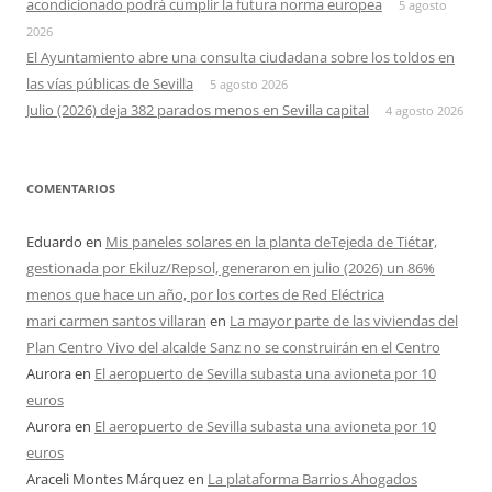
acondicionado podrá cumplir la futura norma europea
5 agosto
2026
El Ayuntamiento abre una consulta ciudadana sobre los toldos en
las vías públicas de Sevilla
5 agosto 2026
Julio (2026) deja 382 parados menos en Sevilla capital
4 agosto 2026
COMENTARIOS
Eduardo
en
Mis paneles solares en la planta deTejeda de Tiétar,
gestionada por Ekiluz/Repsol, generaron en julio (2026) un 86%
menos que hace un año, por los cortes de Red Eléctrica
mari carmen santos villaran
en
La mayor parte de las viviendas del
Plan Centro Vivo del alcalde Sanz no se construirán en el Centro
Aurora
en
El aeropuerto de Sevilla subasta una avioneta por 10
euros
Aurora
en
El aeropuerto de Sevilla subasta una avioneta por 10
euros
Araceli Montes Márquez
en
La plataforma Barrios Ahogados