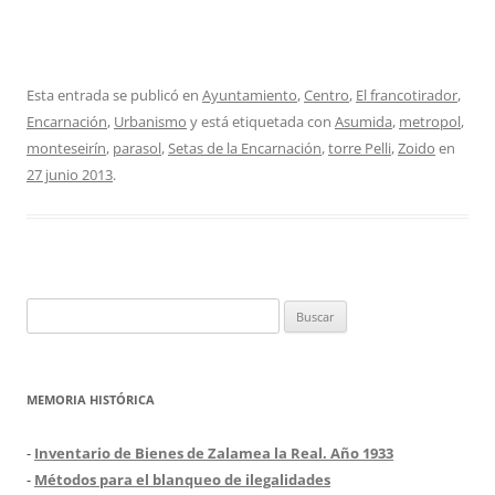
Esta entrada se publicó en
Ayuntamiento
,
Centro
,
El francotirador
,
Encarnación
,
Urbanismo
y está etiquetada con
Asumida
,
metropol
,
monteseirín
,
parasol
,
Setas de la Encarnación
,
torre Pelli
,
Zoido
en
27 junio 2013
.
Buscar:
MEMORIA HISTÓRICA
-
Inventario de Bienes de Zalamea la Real. Año 1933
-
Métodos para el blanqueo de ilegalidades