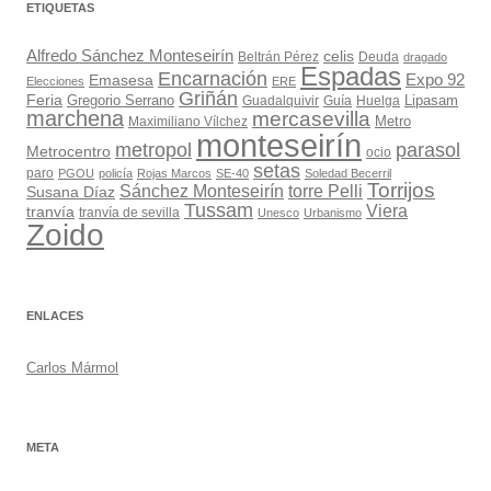
ETIQUETAS
Alfredo Sánchez Monteseirín
celis
Beltrán Pérez
Deuda
dragado
Espadas
Encarnación
Expo 92
Emasesa
Elecciones
ERE
Griñán
Feria
Gregorio Serrano
Lipasam
Guadalquivir
Guía
Huelga
marchena
mercasevilla
Maximiliano Vílchez
Metro
monteseirín
metropol
parasol
Metrocentro
ocio
setas
paro
PGOU
policía
Rojas Marcos
SE-40
Soledad Becerril
Torrijos
Sánchez Monteseirín
torre Pelli
Susana Díaz
Tussam
Viera
tranvía
tranvía de sevilla
Unesco
Urbanismo
Zoido
ENLACES
Carlos Mármol
META