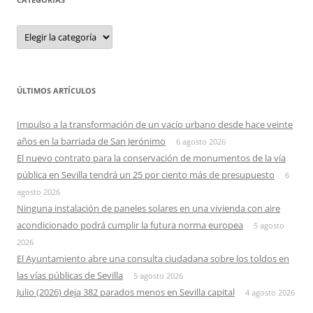
Categorias
ÚLTIMOS ARTÍCULOS
Impulso a la transformación de un vacío urbano desde hace veinte
años en la barriada de San Jerónimo
6 agosto 2026
El nuevo contrato para la conservación de monumentos de la vía
pública en Sevilla tendrá un 25 por ciento más de presupuesto
6
agosto 2026
Ninguna instalación de paneles solares en una vivienda con aire
acondicionado podrá cumplir la futura norma europea
5 agosto
2026
El Ayuntamiento abre una consulta ciudadana sobre los toldos en
las vías públicas de Sevilla
5 agosto 2026
Julio (2026) deja 382 parados menos en Sevilla capital
4 agosto 2026