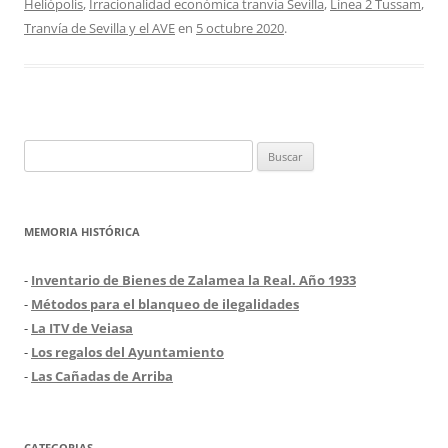
Heliópolis
,
Irracionalidad económica tranvía Sevilla
,
Línea 2 Tussam
,
Tranvía de Sevilla y el AVE
en
5 octubre 2020
.
Buscar:
MEMORIA HISTÓRICA
-
Inventario de Bienes de Zalamea la Real. Año 1933
-
Métodos para el blanqueo de ilegalidades
-
La ITV de Veiasa
-
Los regalos del Ayuntamiento
-
Las Cañadas de Arriba
CATEGORIAS