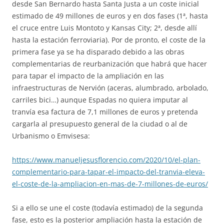
desde San Bernardo hasta Santa Justa a un coste inicial
estimado de 49 millones de euros y en dos fases (1ª, hasta
el cruce entre Luis Montoto y Kansas City; 2ª, desde allí
hasta la estación ferroviaria). Por de pronto, el coste de la
primera fase ya se ha disparado debido a las obras
complementarias de reurbanización que habrá que hacer
para tapar el impacto de la ampliación en las
infraestructuras de Nervión (aceras, alumbrado, arbolado,
carriles bici…) aunque Espadas no quiera imputar al
tranvía esa factura de 7,1 millones de euros y pretenda
cargarla al presupuesto general de la ciudad o al de
Urbanismo o Emvisesa:
https://www.manueljesusflorencio.com/2020/10/el-plan-
complementario-para-tapar-el-impacto-del-tranvia-eleva-
el-coste-de-la-ampliacion-en-mas-de-7-millones-de-euros/
Si a ello se une el coste (todavía estimado) de la segunda
fase, esto es la posterior ampliación hasta la estación de