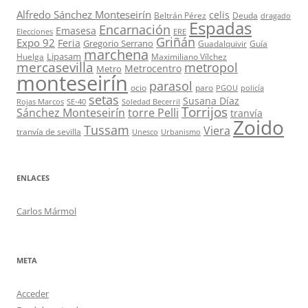
Alfredo Sánchez Monteseirín
celis
Beltrán Pérez
Deuda
dragado
Espadas
Encarnación
Emasesa
Elecciones
ERE
Griñán
Expo 92
Feria
Gregorio Serrano
Guadalquivir
Guía
marchena
Lipasam
Huelga
Maximiliano Vílchez
mercasevilla
metropol
Metrocentro
Metro
monteseirín
parasol
ocio
paro
PGOU
policía
setas
Susana Díaz
Rojas Marcos
SE-40
Soledad Becerril
Torrijos
Sánchez Monteseirín
torre Pelli
tranvía
Zoido
Tussam
Viera
tranvía de sevilla
Unesco
Urbanismo
ENLACES
Carlos Mármol
META
Acceder