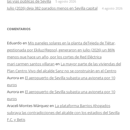
las vías públicas de Sevilla
5 agosto 2026
Julio (2026) deja 382 parados menos en Sevilla capital
4 agosto 2026
COMENTARIOS
Eduardo
en
Mis paneles solares en la planta deTejeda de Tiétar,
gestionada por Ekiluz/Repsol, generaron en julio (2026) un 86%
menos que hace un año, por los cortes de Red Eléctrica
mari carmen santos villaran
en
La mayor parte de las viviendas del
Plan Centro Vivo del alcalde Sanz no se construirán en el Centro
Aurora
en
El aeropuerto de Sevilla subasta una avioneta por 10
euros
Aurora
en
El aeropuerto de Sevilla subasta una avioneta por 10
euros
Araceli Montes Márquez
en
La plataforma Barrios Ahogados
subraya las contradicciones del alcalde con los estadios del Sevilla
F.C. y Betis