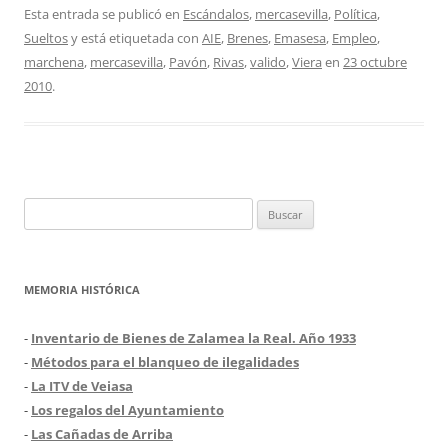
Esta entrada se publicó en
Escándalos
,
mercasevilla
,
Política
,
Sueltos
y está etiquetada con
AIE
,
Brenes
,
Emasesa
,
Empleo
,
marchena
,
mercasevilla
,
Pavón
,
Rivas
,
valido
,
Viera
en
23 octubre
2010
.
Buscar:
MEMORIA HISTÓRICA
-
Inventario de Bienes de Zalamea la Real. Año 1933
-
Métodos para el blanqueo de ilegalidades
-
La ITV de Veiasa
-
Los regalos del Ayuntamiento
-
Las Cañadas de Arriba