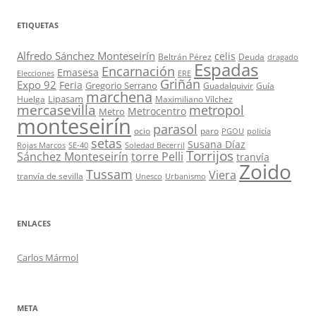
ETIQUETAS
Alfredo Sánchez Monteseirín
celis
Beltrán Pérez
Deuda
dragado
Espadas
Encarnación
Emasesa
Elecciones
ERE
Griñán
Expo 92
Feria
Gregorio Serrano
Guadalquivir
Guía
marchena
Lipasam
Huelga
Maximiliano Vílchez
mercasevilla
metropol
Metrocentro
Metro
monteseirín
parasol
ocio
paro
PGOU
policía
setas
Susana Díaz
Rojas Marcos
SE-40
Soledad Becerril
Torrijos
Sánchez Monteseirín
torre Pelli
tranvía
Zoido
Tussam
Viera
tranvía de sevilla
Unesco
Urbanismo
ENLACES
Carlos Mármol
META