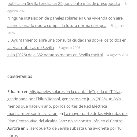
pública en Sevilla tendrá un 25 por ciento más de presupuesto
6
agosto 2026
Ninguna instalación de paneles solares en una vivienda con aire
acondicionado podrá cumplir la futura norma europea
5 agosto
2026
El Ayuntamiento abre una consulta ciudadana sobre los toldos en
las vías públicas de Sevilla
5 agosto 2026
Julio (2026) deja 382 parados menos en Sevilla capital
4 agosto 2026
COMENTARIOS
Eduardo
en
Mis paneles solares en la planta deTejeda de Tiétar,
gestionada por Ekiluz/Repsol, generaron en julio (2026) un 86%
menos que hace un año, por los cortes de Red Eléctrica
mari carmen santos villaran
en
La mayor parte de las viviendas del
Plan Centro Vivo del alcalde Sanz no se construirán en el Centro
Aurora
en
El aeropuerto de Sevilla subasta una avioneta por 10
euros