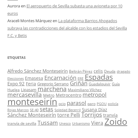
Aurora
en
El aeropuerto de Sevilla subasta una avioneta por 10
euros
Araceli Montes Márquez
en
La plataforma Barrios Ahogados
subraya las contradicciones del alcalde con los estadios del Sevilla
F.C. y Betis
ETIQUETAS
Alfredo Sánchez Monteseirín
celis
Beltrán Pérez
Deuda
dragado
Espadas
Encarnación
Emasesa
Elecciones
ERE
Griñán
Expo 92
Feria
Gregorio Serrano
Guadalquivir
Guía
marchena
Lipasam
Huelga
Maximiliano Vílchez
mercasevilla
metropol
Metrocentro
Metro
monteseirín
parasol
ocio
paro
PGOU
policía
setas
Susana Díaz
Rojas Marcos
SE-40
Soledad Becerril
Torrijos
Sánchez Monteseirín
torre Pelli
tranvía
Zoido
Tussam
Viera
tranvía de sevilla
Unesco
Urbanismo