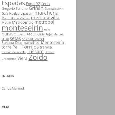
Espadas
Expo 92
Feria
Griñán
Gregorio Serrano
Guadalquivir
marchena
Lipasam
Guía
Huelga
mercasevilla
Maximiliano Vílchez
metropol
Metrocentro
Metro
monteseirín
ocio
parasol
paro
PGOU
policía
Rojas Marcos
setas
SE-40
Soledad Becerril
Sánchez Monteseirín
Susana Díaz
Torrijos
torre Pelli
tranvía
Tussam
tranvía de sevilla
Unesco
Zoido
Viera
Urbanismo
ENLACES
Carlos Mármol
META