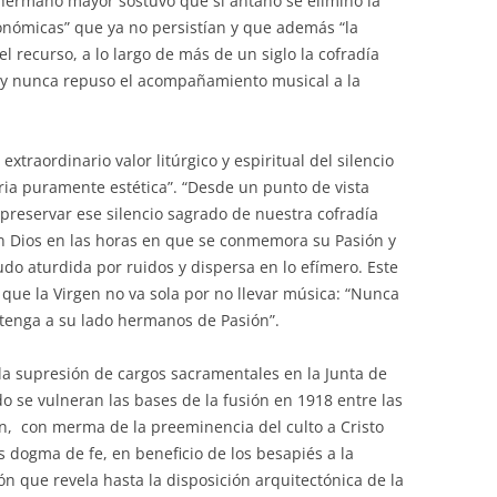
 hermano mayor sostuvo que si antaño se eliminó la
nómicas” que ya no persistían y que además “la
el recurso, a lo largo de más de un siglo la cofradía
y nunca repuso el acompañamiento musical a la
extraordinario valor litúrgico y espiritual del silencio
ia puramente estética”. “Desde un punto de vista
 preservar ese silencio sagrado de nuestra cofradía
n Dios en las horas en que se conmemora su Pasión y
o aturdida por ruidos y dispersa en lo efímero. Este
, que la Virgen no va sola por no llevar música: “Nunca
s tenga a su lado hermanos de Pasión”.
 la supresión de cargos sacramentales en la Junta de
 se vulneran las bases de la fusión en 1918 entre las
ón, con merma de la preeminencia del culto a Cristo
es dogma de fe, en beneficio de los besapiés a la
ón que revela hasta la disposición arquitectónica de la