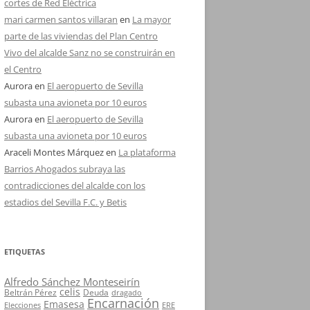
cortes de Red Eléctrica
mari carmen santos villaran
en
La mayor
parte de las viviendas del Plan Centro
Vivo del alcalde Sanz no se construirán en
el Centro
Aurora
en
El aeropuerto de Sevilla
subasta una avioneta por 10 euros
Aurora
en
El aeropuerto de Sevilla
subasta una avioneta por 10 euros
Araceli Montes Márquez
en
La plataforma
Barrios Ahogados subraya las
contradicciones del alcalde con los
estadios del Sevilla F.C. y Betis
ETIQUETAS
Alfredo Sánchez Monteseirín
celis
Beltrán Pérez
Deuda
dragado
Encarnación
Emasesa
Elecciones
ERE