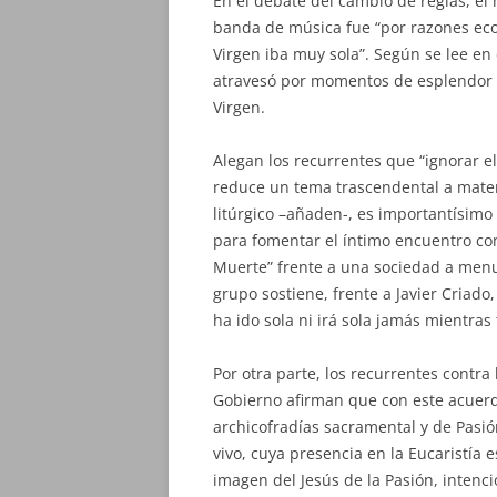
En el debate del cambio de reglas, el
banda de música fue “por razones eco
Virgen iba muy sola”. Según se lee en 
atravesó por momentos de esplendor 
Virgen.
Alegan los recurrentes que “ignorar el 
reduce un tema trascendental a mater
litúrgico –añaden-, es importantísimo
para fomentar el íntimo encuentro co
Muerte” frente a una sociedad a menud
grupo sostiene, frente a Javier Criado
ha ido sola ni irá sola jamás mientra
Por otra parte, los recurrentes contra
Gobierno afirman que con este acuerdo
archicofradías sacramental y de Pasi
vivo, cuya presencia en la Eucaristía 
imagen del Jesús de la Pasión, intenci