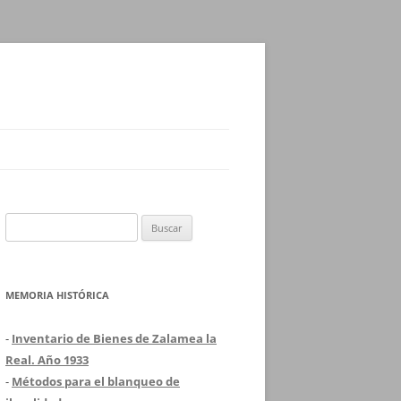
Buscar:
MEMORIA HISTÓRICA
-
Inventario de Bienes de Zalamea la
Real. Año 1933
-
Métodos para el blanqueo de