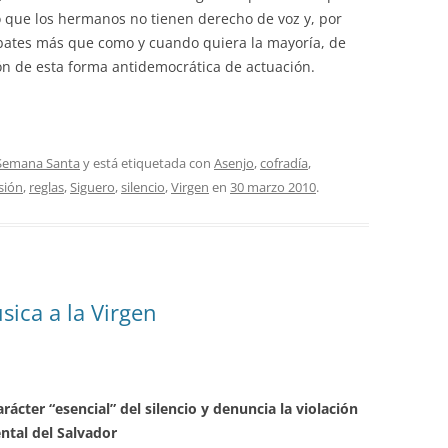
 que los hermanos no tienen derecho de voz y, por
ebates más que como y cuando quiera la mayoría, de
ón de esta forma antidemocrática de actuación.
Semana Santa
y está etiquetada con
Asenjo
,
cofradía
,
sión
,
reglas
,
Siguero
,
silencio
,
Virgen
en
30 marzo 2010
.
ica a la Virgen
cter “esencial” del silencio y denuncia la violación
ntal del Salvador