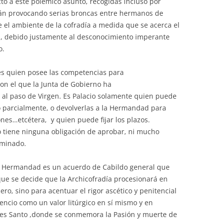
cto a este polémico asunto, recogidas incluso por
án provocando serias broncas entre hermanos de
el ambiente de la cofradía a medida que se acerca el
a, debido justamente al desconocimiento imperante
o.
 es quien posee las competencias para
on el que la Junta de Gobierno ha
al paso de Virgen. Es Palacio solamente quien puede
 o parcialmente, o devolverlas a la Hermandad para
nes…etcétera, y quien puede fijar los plazos.
o tiene ninguna obligación de aprobar, ni mucho
rminado.
la Hermandad es un acuerdo de Cabildo general que
que se decide que la Archicofradía procesionará en
nero, sino para acentuar el rigor ascético y penitencial
encio como un valor litúrgico en sí mismo y en
eves Santo ,donde se conmemora la Pasión y muerte de