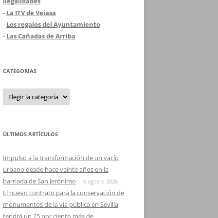
ilegalidades
-
La ITV de Veiasa
-
Los regalos del Ayuntamiento
-
Las Cañadas de Arriba
CATEGORIAS
Categorias
ÚLTIMOS ARTÍCULOS
Impulso a la transformación de un vacío
urbano desde hace veinte años en la
barriada de San Jerónimo
6 agosto 2026
El nuevo contrato para la conservación de
monumentos de la vía pública en Sevilla
tendrá un 25 por ciento más de