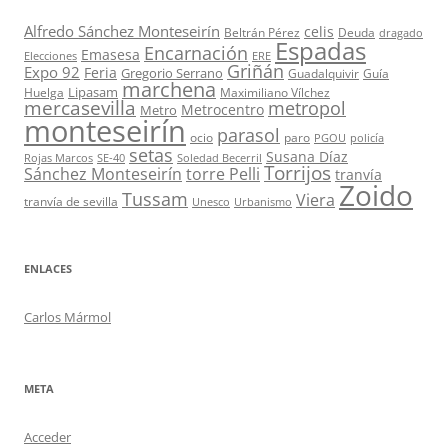
Alfredo Sánchez Monteseirín
celis
Beltrán Pérez
Deuda
dragado
Espadas
Encarnación
Emasesa
Elecciones
ERE
Griñán
Expo 92
Feria
Gregorio Serrano
Guadalquivir
Guía
marchena
Lipasam
Huelga
Maximiliano Vílchez
mercasevilla
metropol
Metrocentro
Metro
monteseirín
parasol
ocio
paro
PGOU
policía
setas
Susana Díaz
Rojas Marcos
SE-40
Soledad Becerril
Torrijos
Sánchez Monteseirín
torre Pelli
tranvía
Zoido
Tussam
Viera
tranvía de sevilla
Unesco
Urbanismo
ENLACES
Carlos Mármol
META
Acceder