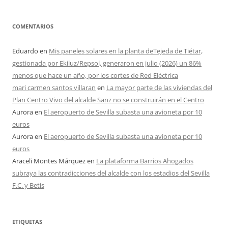
COMENTARIOS
Eduardo
en
Mis paneles solares en la planta deTejeda de Tiétar,
gestionada por Ekiluz/Repsol, generaron en julio (2026) un 86%
menos que hace un año, por los cortes de Red Eléctrica
mari carmen santos villaran
en
La mayor parte de las viviendas del
Plan Centro Vivo del alcalde Sanz no se construirán en el Centro
Aurora
en
El aeropuerto de Sevilla subasta una avioneta por 10
euros
Aurora
en
El aeropuerto de Sevilla subasta una avioneta por 10
euros
Araceli Montes Márquez
en
La plataforma Barrios Ahogados
subraya las contradicciones del alcalde con los estadios del Sevilla
F.C. y Betis
ETIQUETAS