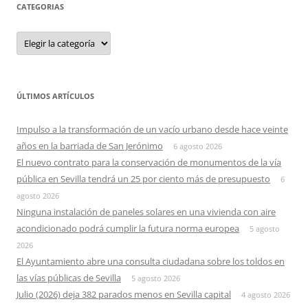
CATEGORIAS
Categorias
ÚLTIMOS ARTÍCULOS
Impulso a la transformación de un vacío urbano desde hace veinte
años en la barriada de San Jerónimo
6 agosto 2026
El nuevo contrato para la conservación de monumentos de la vía
pública en Sevilla tendrá un 25 por ciento más de presupuesto
6
agosto 2026
Ninguna instalación de paneles solares en una vivienda con aire
acondicionado podrá cumplir la futura norma europea
5 agosto
2026
El Ayuntamiento abre una consulta ciudadana sobre los toldos en
las vías públicas de Sevilla
5 agosto 2026
Julio (2026) deja 382 parados menos en Sevilla capital
4 agosto 2026