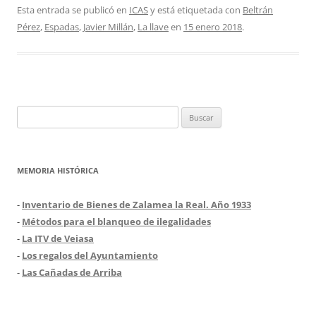
Esta entrada se publicó en
ICAS
y está etiquetada con
Beltrán
Pérez
,
Espadas
,
Javier Millán
,
La llave
en
15 enero 2018
.
Buscar:
MEMORIA HISTÓRICA
-
Inventario de Bienes de Zalamea la Real. Año 1933
-
Métodos para el blanqueo de ilegalidades
-
La ITV de Veiasa
-
Los regalos del Ayuntamiento
-
Las Cañadas de Arriba