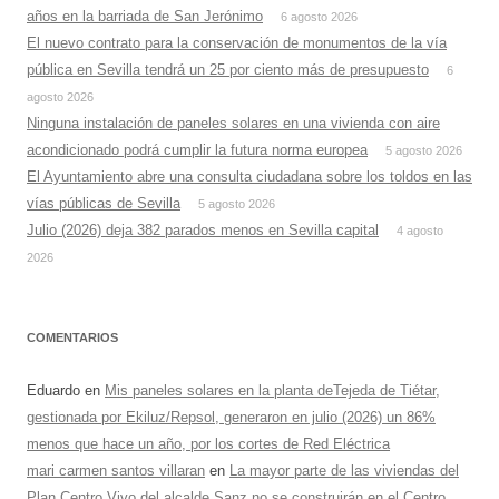
años en la barriada de San Jerónimo
6 agosto 2026
El nuevo contrato para la conservación de monumentos de la vía
pública en Sevilla tendrá un 25 por ciento más de presupuesto
6
agosto 2026
Ninguna instalación de paneles solares en una vivienda con aire
acondicionado podrá cumplir la futura norma europea
5 agosto 2026
El Ayuntamiento abre una consulta ciudadana sobre los toldos en las
vías públicas de Sevilla
5 agosto 2026
Julio (2026) deja 382 parados menos en Sevilla capital
4 agosto
2026
COMENTARIOS
Eduardo
en
Mis paneles solares en la planta deTejeda de Tiétar,
gestionada por Ekiluz/Repsol, generaron en julio (2026) un 86%
menos que hace un año, por los cortes de Red Eléctrica
mari carmen santos villaran
en
La mayor parte de las viviendas del
Plan Centro Vivo del alcalde Sanz no se construirán en el Centro