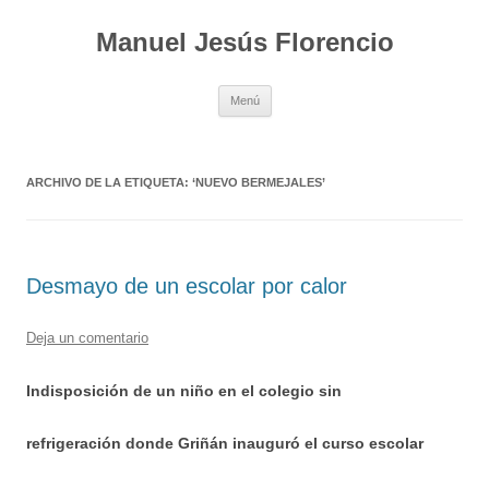
Saltar
al
Manuel Jesús Florencio
contenido
Menú
ARCHIVO DE LA ETIQUETA:
‘NUEVO BERMEJALES’
Desmayo de un escolar por calor
Deja un comentario
Indisposición de un niño en el colegio sin
refrigeración donde Griñán inauguró el curso escolar