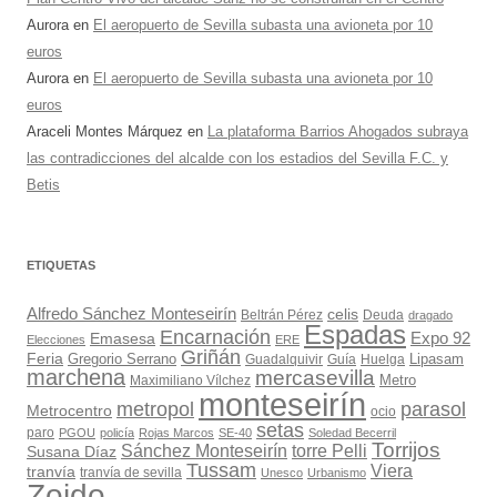
Aurora
en
El aeropuerto de Sevilla subasta una avioneta por 10
euros
Aurora
en
El aeropuerto de Sevilla subasta una avioneta por 10
euros
Araceli Montes Márquez
en
La plataforma Barrios Ahogados subraya
las contradicciones del alcalde con los estadios del Sevilla F.C. y
Betis
ETIQUETAS
Alfredo Sánchez Monteseirín
celis
Beltrán Pérez
Deuda
dragado
Espadas
Encarnación
Expo 92
Emasesa
Elecciones
ERE
Griñán
Feria
Gregorio Serrano
Lipasam
Guadalquivir
Guía
Huelga
marchena
mercasevilla
Maximiliano Vílchez
Metro
monteseirín
metropol
parasol
Metrocentro
ocio
setas
paro
PGOU
policía
Rojas Marcos
SE-40
Soledad Becerril
Torrijos
Sánchez Monteseirín
torre Pelli
Susana Díaz
Tussam
Viera
tranvía
tranvía de sevilla
Unesco
Urbanismo
Zoido