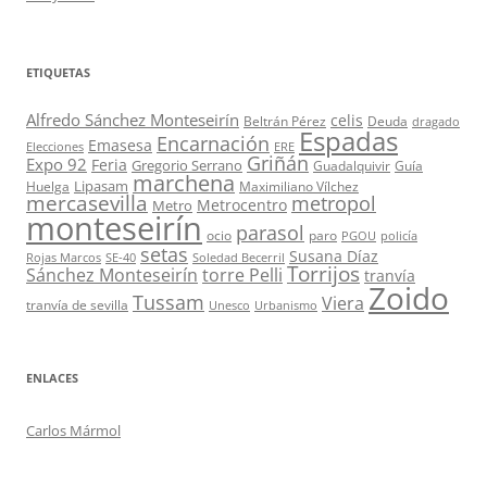
ETIQUETAS
Alfredo Sánchez Monteseirín
celis
Beltrán Pérez
Deuda
dragado
Espadas
Encarnación
Emasesa
Elecciones
ERE
Griñán
Expo 92
Feria
Gregorio Serrano
Guadalquivir
Guía
marchena
Lipasam
Huelga
Maximiliano Vílchez
mercasevilla
metropol
Metrocentro
Metro
monteseirín
parasol
ocio
paro
PGOU
policía
setas
Susana Díaz
Rojas Marcos
SE-40
Soledad Becerril
Torrijos
Sánchez Monteseirín
torre Pelli
tranvía
Zoido
Tussam
Viera
tranvía de sevilla
Unesco
Urbanismo
ENLACES
Carlos Mármol