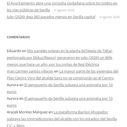
El Ayuntamiento abre una consulta ciudadana sobre los toldos en
las vías públicas de Sevilla
5 agosto 2026
Julio (2026) deja 382 parados menos en Sevilla capital
4 agosto 2026
COMENTARIOS
Eduardo
en
Mis paneles solares en la planta deTejeda de Tiétar,
gestionada por Ekiluz/Repsol, generaron en julio (2026) un 86%
menos que hace un año, por los cortes de Red Eléctrica
mari carmen santos villaran
en
La mayor parte de las viviendas del
Plan Centro Vivo del alcalde Sanz no se construirán en el Centro
Aurora
en
El aeropuerto de Sevilla subasta una avioneta por 10
euros
Aurora
en
El aeropuerto de Sevilla subasta una avioneta por 10
euros
Araceli Montes Márquez
en
La plataforma Barrios Ahogados
subraya las contradicciones del alcalde con los estadios del Sevilla
F.C. y Betis