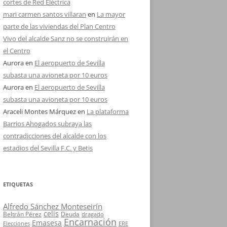
cortes de Red Eléctrica
mari carmen santos villaran
en
La mayor
parte de las viviendas del Plan Centro
Vivo del alcalde Sanz no se construirán en
el Centro
Aurora
en
El aeropuerto de Sevilla
subasta una avioneta por 10 euros
Aurora
en
El aeropuerto de Sevilla
subasta una avioneta por 10 euros
Araceli Montes Márquez
en
La plataforma
Barrios Ahogados subraya las
contradicciones del alcalde con los
estadios del Sevilla F.C. y Betis
ETIQUETAS
Alfredo Sánchez Monteseirín
celis
Beltrán Pérez
Deuda
dragado
Encarnación
Emasesa
Elecciones
ERE