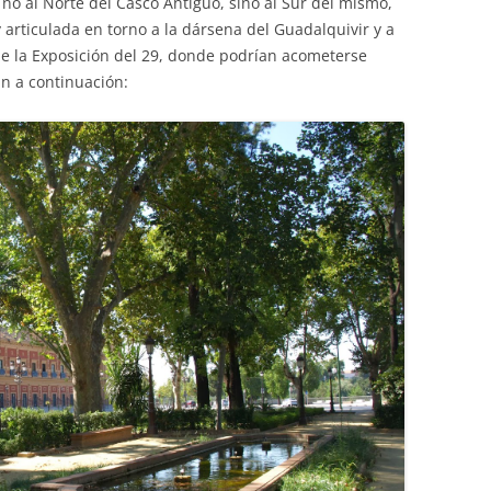
 no al Norte del Casco Antiguo, sino al Sur del mismo,
 articulada en torno a la dársena del Guadalquivir y a
 de la Exposición del 29, donde podrían acometerse
n a continuación: