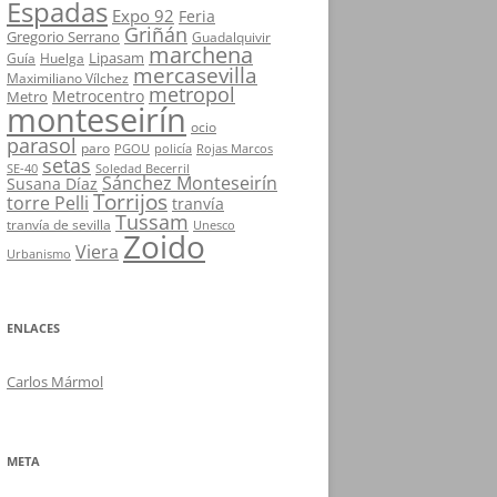
Espadas
Expo 92
Feria
Griñán
Gregorio Serrano
Guadalquivir
marchena
Lipasam
Guía
Huelga
mercasevilla
Maximiliano Vílchez
metropol
Metrocentro
Metro
monteseirín
ocio
parasol
paro
PGOU
policía
Rojas Marcos
setas
SE-40
Soledad Becerril
Sánchez Monteseirín
Susana Díaz
Torrijos
torre Pelli
tranvía
Tussam
tranvía de sevilla
Unesco
Zoido
Viera
Urbanismo
ENLACES
Carlos Mármol
META