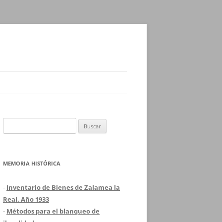
Buscar:
MEMORIA HISTÓRICA
-
Inventario de Bienes de Zalamea la
Real. Año 1933
-
Métodos para el blanqueo de