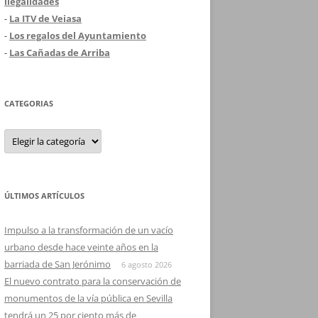
ilegalidades
-
La ITV de Veiasa
-
Los regalos del Ayuntamiento
-
Las Cañadas de Arriba
CATEGORIAS
Categorias
ÚLTIMOS ARTÍCULOS
Impulso a la transformación de un vacío
urbano desde hace veinte años en la
barriada de San Jerónimo
6 agosto 2026
El nuevo contrato para la conservación de
monumentos de la vía pública en Sevilla
tendrá un 25 por ciento más de