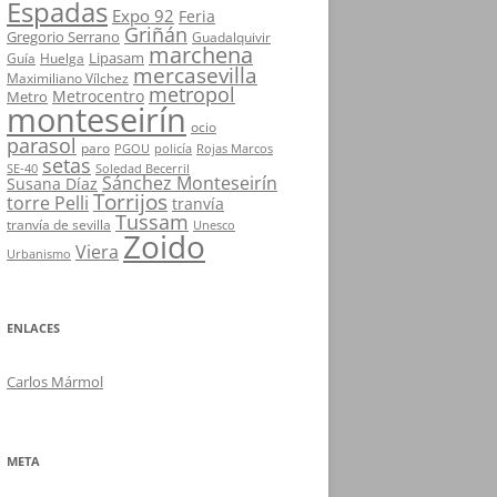
Espadas
Expo 92
Feria
Griñán
Gregorio Serrano
Guadalquivir
marchena
Lipasam
Guía
Huelga
mercasevilla
Maximiliano Vílchez
metropol
Metrocentro
Metro
monteseirín
ocio
parasol
paro
PGOU
policía
Rojas Marcos
setas
SE-40
Soledad Becerril
Sánchez Monteseirín
Susana Díaz
Torrijos
torre Pelli
tranvía
Tussam
tranvía de sevilla
Unesco
Zoido
Viera
Urbanismo
ENLACES
Carlos Mármol
META