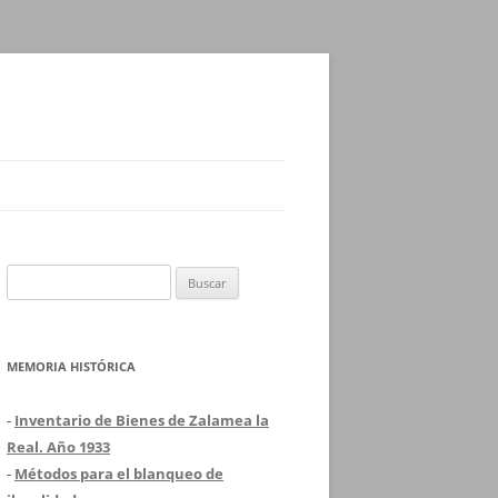
Buscar:
MEMORIA HISTÓRICA
-
Inventario de Bienes de Zalamea la
Real. Año 1933
-
Métodos para el blanqueo de