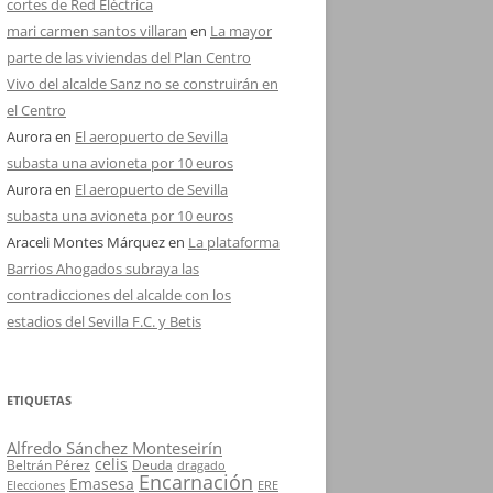
cortes de Red Eléctrica
mari carmen santos villaran
en
La mayor
parte de las viviendas del Plan Centro
Vivo del alcalde Sanz no se construirán en
el Centro
Aurora
en
El aeropuerto de Sevilla
subasta una avioneta por 10 euros
Aurora
en
El aeropuerto de Sevilla
subasta una avioneta por 10 euros
Araceli Montes Márquez
en
La plataforma
Barrios Ahogados subraya las
contradicciones del alcalde con los
estadios del Sevilla F.C. y Betis
ETIQUETAS
Alfredo Sánchez Monteseirín
celis
Beltrán Pérez
Deuda
dragado
Encarnación
Emasesa
Elecciones
ERE