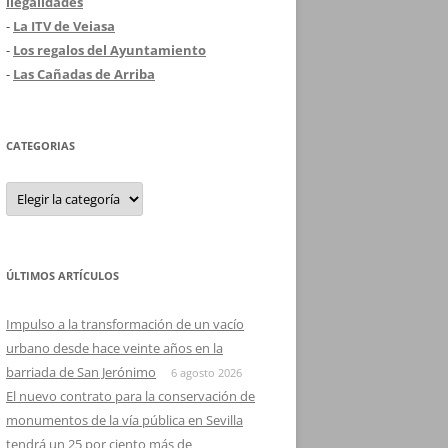
ilegalidades
-
La ITV de Veiasa
-
Los regalos del Ayuntamiento
-
Las Cañadas de Arriba
CATEGORIAS
Categorias
ÚLTIMOS ARTÍCULOS
Impulso a la transformación de un vacío
urbano desde hace veinte años en la
barriada de San Jerónimo
6 agosto 2026
El nuevo contrato para la conservación de
monumentos de la vía pública en Sevilla
tendrá un 25 por ciento más de