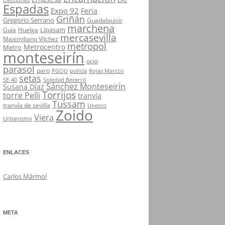
ERE
Espadas
Expo 92
Feria
Griñán
Gregorio Serrano
Guadalquivir
marchena
Lipasam
Guía
Huelga
mercasevilla
Maximiliano Vílchez
metropol
Metrocentro
Metro
monteseirín
ocio
parasol
paro
PGOU
policía
Rojas Marcos
setas
SE-40
Soledad Becerril
Sánchez Monteseirín
Susana Díaz
Torrijos
torre Pelli
tranvía
Tussam
tranvía de sevilla
Unesco
Zoido
Viera
Urbanismo
ENLACES
Carlos Mármol
META