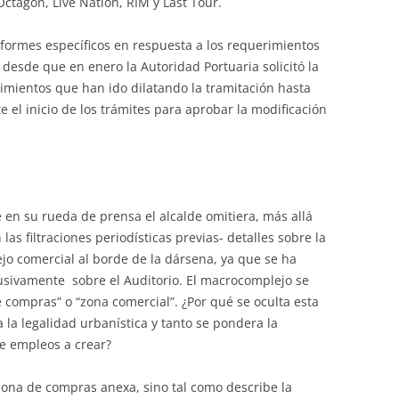
Octagon, Live Nation, RIM y Last Tour.
nformes específicos en respuesta a los requerimientos
desde que en enero la Autoridad Portuaria solicitó la
rimientos que han ido dilatando la tramitación hasta
e el inicio de los trámites para aprobar la modificación
en su rueda de prensa el alcalde omitiera, más allá
las filtraciones periodísticas previas- detalles sobre la
jo comercial al borde de la dársena, ya que se ha
lusivamente sobre el Auditorio. El macrocomplejo se
compras” o “zona comercial”. ¿Por qué se oculta esta
a la legalidad urbanística y tanto se pondera la
de empleos a crear?
 zona de compras anexa, sino tal como describe la