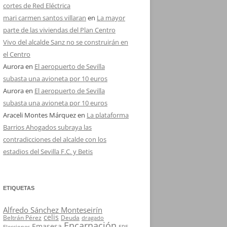
cortes de Red Eléctrica
mari carmen santos villaran
en
La mayor
parte de las viviendas del Plan Centro
Vivo del alcalde Sanz no se construirán en
el Centro
Aurora
en
El aeropuerto de Sevilla
subasta una avioneta por 10 euros
Aurora
en
El aeropuerto de Sevilla
subasta una avioneta por 10 euros
Araceli Montes Márquez
en
La plataforma
Barrios Ahogados subraya las
contradicciones del alcalde con los
estadios del Sevilla F.C. y Betis
ETIQUETAS
Alfredo Sánchez Monteseirín
celis
Beltrán Pérez
Deuda
dragado
Encarnación
Emasesa
Elecciones