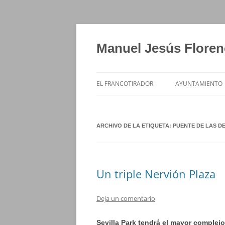
Saltar
al
contenido
Manuel Jesús Floren
EL FRANCOTIRADOR
AYUNTAMIENTO
ARCHIVO DE LA ETIQUETA:
PUENTE DE LAS DE
Un triple Nervión Plaza
Deja un comentario
Sevilla Park tendrá el mayor complejo