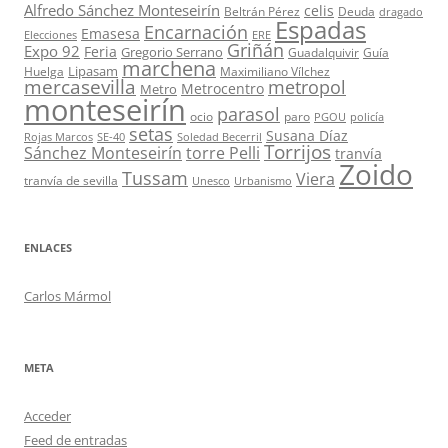
Alfredo Sánchez Monteseirín
celis
Beltrán Pérez
Deuda
dragado
Espadas
Encarnación
Emasesa
Elecciones
ERE
Griñán
Expo 92
Feria
Gregorio Serrano
Guadalquivir
Guía
marchena
Lipasam
Huelga
Maximiliano Vílchez
mercasevilla
metropol
Metrocentro
Metro
monteseirín
parasol
ocio
paro
PGOU
policía
setas
Susana Díaz
Rojas Marcos
SE-40
Soledad Becerril
Torrijos
Sánchez Monteseirín
torre Pelli
tranvía
Zoido
Tussam
Viera
tranvía de sevilla
Unesco
Urbanismo
ENLACES
Carlos Mármol
META
Acceder
Feed de entradas