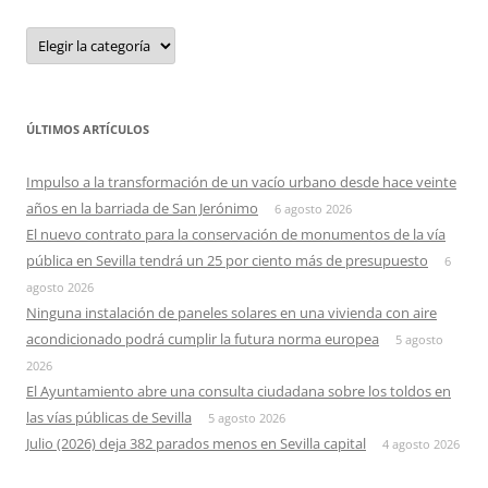
Categorias
ÚLTIMOS ARTÍCULOS
Impulso a la transformación de un vacío urbano desde hace veinte
años en la barriada de San Jerónimo
6 agosto 2026
El nuevo contrato para la conservación de monumentos de la vía
pública en Sevilla tendrá un 25 por ciento más de presupuesto
6
agosto 2026
Ninguna instalación de paneles solares en una vivienda con aire
acondicionado podrá cumplir la futura norma europea
5 agosto
2026
El Ayuntamiento abre una consulta ciudadana sobre los toldos en
las vías públicas de Sevilla
5 agosto 2026
Julio (2026) deja 382 parados menos en Sevilla capital
4 agosto 2026