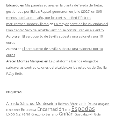
Eduardo
en
Mis paneles solares en la planta deTejeda de Tiétar,
gestionada por Ekiluz/Repsol, generaron en julio (2026) un 86%
menos que hace un año, por los cortes de Red Eléctrica
mari carmen santos villaran
en
La mayor parte de las viviendas del
Plan Centro Vivo del alcalde Sanz no se construirán en el Centro
Aurora
en
El aeropuerto de Sevilla subasta una avioneta por 10
euros
Aurora
en
El aeropuerto de Sevilla subasta una avioneta por 10
euros
Araceli Montes Márquez
en
La plataforma Barrios Ahogados
subraya las contradicciones del alcalde con los estadios del Sevilla
F.C. y Betis
ETIQUETAS
Alfredo Sánchez Monteseirín
celis
Beltrán Pérez
Deuda
dragado
Espadas
Encarnación
Emasesa
Elecciones
ERE
Griñán
Expo 92
Feria
Gregorio Serrano
Guadalquivir
Guía