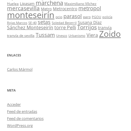
marchena
Lipasam
Huelga
Maximiliano Vílchez
mercasevilla
metropol
Metrocentro
Metro
monteseirín
parasol
ocio
paro
PGOU
policía
setas
Susana Díaz
Rojas Marcos
SE-40
Soledad Becerril
Torrijos
Sánchez Monteseirín
torre Pelli
tranvía
Zoido
Tussam
Viera
tranvía de sevilla
Unesco
Urbanismo
ENLACES
Carlos Mármol
META
Acceder
Feed de entradas
Feed de comentarios
WordPress.org