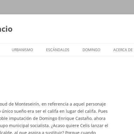
ncio
URBANISMO
ESCÁNDALOS
DOMINGO
ACERCA DE
ogoud de Monteseirín, en referencia a aquel personaje
 único sueño era ser el califa en lugar del califa. Pues
doble imputación de Domingo Enrique Castaño, ahora
rupo municipal socialista. ¿Acaso quiere Celis lanzar el
lcalde, al que aspira a sustituir? Porque cuando