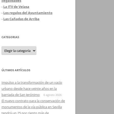
ilegalidades
-
La ITV de Veiasa
-
Los regalos del Ayuntamiento
-
Las Cañadas de Arriba
CATEGORIAS
Categorias
ÚLTIMOS ARTÍCULOS
Impulso a la transformación de un vacío
urbano desde hace veinte años en la
barriada de San Jerónimo
6 agosto 2026
El nuevo contrato para la conservación de
monumentos de la vía pública en Sevilla
tendrá un 25 por ciento más de