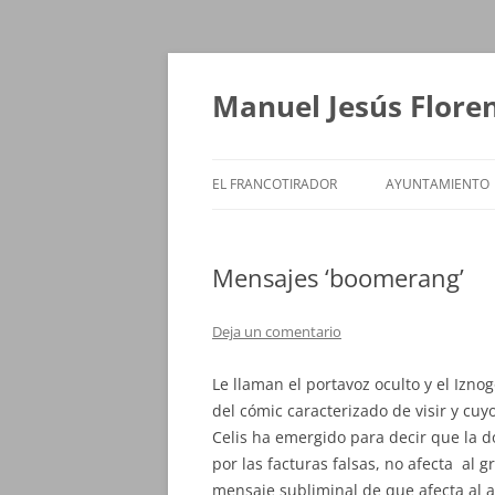
Saltar
al
contenido
Manuel Jesús Flore
EL FRANCOTIRADOR
AYUNTAMIENTO
Mensajes ‘boomerang’
Deja un comentario
Le llaman el portavoz oculto y el Izn
del cómic caracterizado de visir y cuyo
Celis ha emergido para decir que la 
por las facturas falsas, no afecta al g
mensaje subliminal de que afecta al a