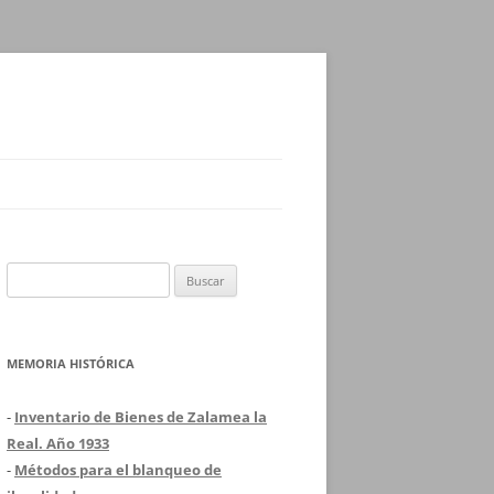
Buscar:
MEMORIA HISTÓRICA
-
Inventario de Bienes de Zalamea la
Real. Año 1933
-
Métodos para el blanqueo de