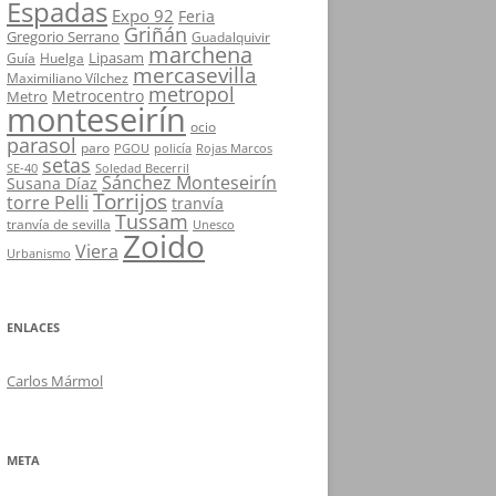
Espadas
Expo 92
Feria
Griñán
Gregorio Serrano
Guadalquivir
marchena
Lipasam
Guía
Huelga
mercasevilla
Maximiliano Vílchez
metropol
Metrocentro
Metro
monteseirín
ocio
parasol
paro
PGOU
policía
Rojas Marcos
setas
SE-40
Soledad Becerril
Sánchez Monteseirín
Susana Díaz
Torrijos
torre Pelli
tranvía
Tussam
tranvía de sevilla
Unesco
Zoido
Viera
Urbanismo
ENLACES
Carlos Mármol
META