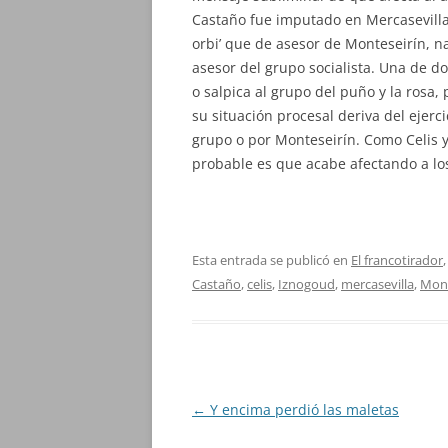
Castaño fue imputado en Mercasevilla, 
orbi’ que de asesor de Monteseirín, 
asesor del grupo socialista. Una de do
o salpica al grupo del puño y la rosa, 
su situación procesal deriva del ejer
grupo o por Monteseirín. Como Celis 
probable es que acabe afectando a los 
Esta entrada se publicó en
El francotirador
Castaño
,
celis
,
Iznogoud
,
mercasevilla
,
Mon
Navegación
←
Y encima perdió las maletas
de