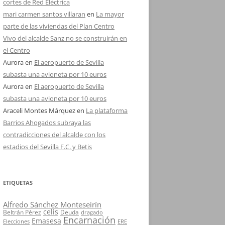
cortes de Red Eléctrica
mari carmen santos villaran
en
La mayor
parte de las viviendas del Plan Centro
Vivo del alcalde Sanz no se construirán en
el Centro
Aurora
en
El aeropuerto de Sevilla
subasta una avioneta por 10 euros
Aurora
en
El aeropuerto de Sevilla
subasta una avioneta por 10 euros
Araceli Montes Márquez
en
La plataforma
Barrios Ahogados subraya las
contradicciones del alcalde con los
estadios del Sevilla F.C. y Betis
ETIQUETAS
Alfredo Sánchez Monteseirín
celis
Beltrán Pérez
Deuda
dragado
Encarnación
Emasesa
Elecciones
ERE