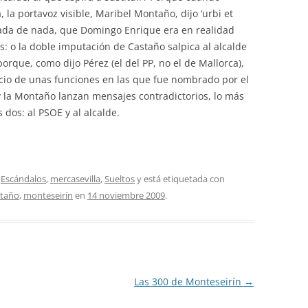
la portavoz visible, Maribel Montaño, dijo ‘urbi et
nada de nada, que Domingo Enrique era en realidad
s: o la doble imputación de Castaño salpica al alcalde
porque, como dijo Pérez (el del PP, no el de Mallorca),
cicio de unas funciones en las que fue nombrado por el
y la Montaño lanzan mensajes contradictorios, lo más
dos: al PSOE y al alcalde.
,
Escándalos
,
mercasevilla
,
Sueltos
y está etiquetada con
taño
,
monteseirín
en
14 noviembre 2009
.
Las 300 de Monteseirín
→