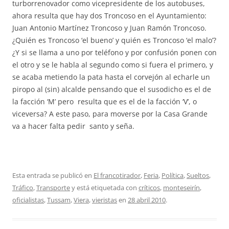
turborrenovador como vicepresidente de los autobuses,
ahora resulta que hay dos Troncoso en el Ayuntamiento:
Juan Antonio Martínez Troncoso y Juan Ramón Troncoso.
¿Quién es Troncoso ‘el bueno’ y quién es Troncoso ‘el malo’?
¿Y si se llama a uno por teléfono y por confusión ponen con
el otro y se le habla al segundo como si fuera el primero, y
se acaba metiendo la pata hasta el corvejón al echarle un
piropo al (sin) alcalde pensando que el susodicho es el de
la facción ‘M’ pero resulta que es el de la facción ‘V’, o
viceversa? A este paso, para moverse por la Casa Grande
va a hacer falta pedir santo y seña.
Esta entrada se publicó en
El francotirador
,
Feria
,
Política
,
Sueltos
,
Tráfico
,
Transporte
y está etiquetada con
críticos
,
monteseirín
,
oficialistas
,
Tussam
,
Viera
,
vieristas
en
28 abril 2010
.