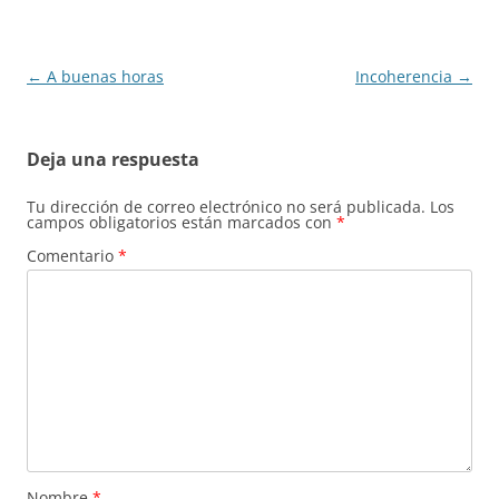
Navegación
←
A buenas horas
Incoherencia
→
de
entradas
Deja una respuesta
Tu dirección de correo electrónico no será publicada.
Los
campos obligatorios están marcados con
*
Comentario
*
Nombre
*