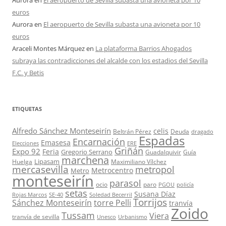
Aurora
en
El aeropuerto de Sevilla subasta una avioneta por 10
euros
Aurora
en
El aeropuerto de Sevilla subasta una avioneta por 10
euros
Araceli Montes Márquez
en
La plataforma Barrios Ahogados
subraya las contradicciones del alcalde con los estadios del Sevilla
F.C. y Betis
ETIQUETAS
Alfredo Sánchez Monteseirín
celis
Beltrán Pérez
Deuda
dragado
Espadas
Encarnación
Emasesa
Elecciones
ERE
Griñán
Expo 92
Feria
Gregorio Serrano
Guadalquivir
Guía
marchena
Lipasam
Huelga
Maximiliano Vílchez
mercasevilla
metropol
Metrocentro
Metro
monteseirín
parasol
ocio
paro
PGOU
policía
setas
Susana Díaz
Rojas Marcos
SE-40
Soledad Becerril
Torrijos
Sánchez Monteseirín
torre Pelli
tranvía
Zoido
Tussam
Viera
tranvía de sevilla
Unesco
Urbanismo