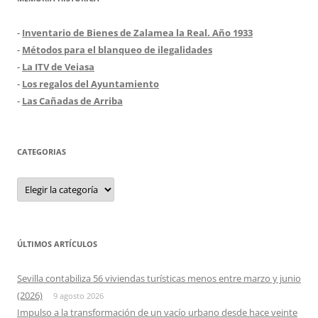
-
Inventario de Bienes de Zalamea la Real. Año 1933
-
Métodos para el blanqueo de ilegalidades
-
La ITV de Veiasa
-
Los regalos del Ayuntamiento
-
Las Cañadas de Arriba
CATEGORIAS
Categorias
ÚLTIMOS ARTÍCULOS
Sevilla contabiliza 56 viviendas turísticas menos entre marzo y junio
(2026)
9 agosto 2026
Impulso a la transformación de un vacío urbano desde hace veinte