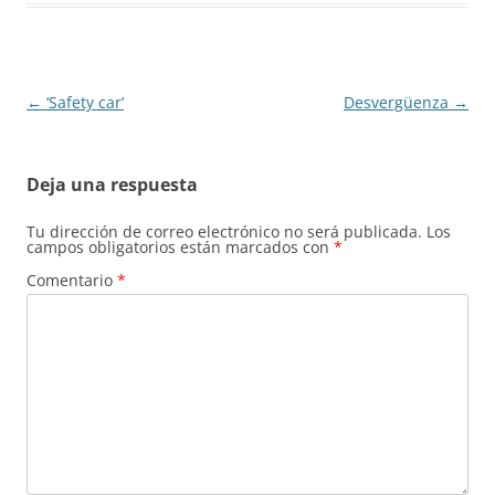
Navegación
←
‘Safety car’
Desvergüenza
→
de
entradas
Deja una respuesta
Tu dirección de correo electrónico no será publicada.
Los
campos obligatorios están marcados con
*
Comentario
*