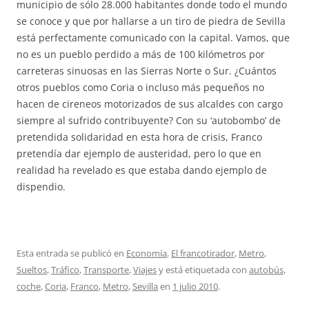
municipio de sólo 28.000 habitantes donde todo el mundo
se conoce y que por hallarse a un tiro de piedra de Sevilla
está perfectamente comunicado con la capital. Vamos, que
no es un pueblo perdido a más de 100 kilómetros por
carreteras sinuosas en las Sierras Norte o Sur. ¿Cuántos
otros pueblos como Coria o incluso más pequeños no
hacen de cireneos motorizados de sus alcaldes con cargo
siempre al sufrido contribuyente? Con su ‘autobombo’ de
pretendida solidaridad en esta hora de crisis, Franco
pretendía dar ejemplo de austeridad, pero lo que en
realidad ha revelado es que estaba dando ejemplo de
dispendio.
Esta entrada se publicó en
Economía
,
El francotirador
,
Metro
,
Sueltos
,
Tráfico
,
Transporte
,
Viajes
y está etiquetada con
autobús
,
coche
,
Coria
,
Franco
,
Metro
,
Sevilla
en
1 julio 2010
.