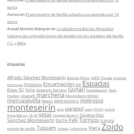
Aurora
en
El aeropuerto de Sevilla subasta una avioneta por 10
euros
Aurora
en
El aeropuerto de Sevilla subasta una avioneta por 10
euros
Araceli Montes Márquez
en
La plataforma Barrios Ahogados
subraya las contradicciones del alcalde con los estadios del Sevilla
F.C. y Betis
ETIQUETAS
Alfredo Sánchez Monteseirín
celis
Beltrán Pérez
Deuda
dragado
Espadas
Encarnación
Emasesa
Elecciones
ERE
Griñán
Expo 92
Feria
Gregorio Serrano
Guadalquivir
Guía
marchena
Lipasam
Huelga
Maximiliano Vílchez
mercasevilla
metropol
Metrocentro
Metro
monteseirín
parasol
ocio
paro
PGOU
policía
setas
Susana Díaz
Rojas Marcos
SE-40
Soledad Becerril
Torrijos
Sánchez Monteseirín
torre Pelli
tranvía
Zoido
Tussam
Viera
tranvía de sevilla
Unesco
Urbanismo