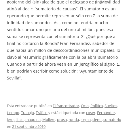
gobierno del (sin) alcalde que el delegado de (in)Movilidad
atinó al decir: “sumatorio de causas”. El sumatorio es un
operando que permite representar sólo con Σ la suma de
infinidad de sumandos. Así, como no tendría mucho
sentido sumar uno por uno del uno al millón, pues esa
suma se representa con el sumatorio Σ. ¿Qué por qué al
final no cortaron la Ronda? Fran Fernández, sabedor de
que había un millón de descoordinaciones municipales, lo
clavó al resumirlo gráficamente con la palabra ‘sumatorio’.
Cuando a partir de ahora vean en un jeroglífico el signo Σ,
bien podrían escribir como solución: “Ayuntamiento de
Sevilla”.
Esta entrada se publicó en
El francotirador
,
Ocio
,
Política
,
Sueltos
,
tiempo
,
Trabajo
,
Tráfico
y está etiquetada con
coser
,
Fernández
,
jeroglífico
,
máquina
,
Moliére
,
prosa
,
ronda
,
sigma
,
signo
,
sumatorio
en
21 septiembre 2010
.