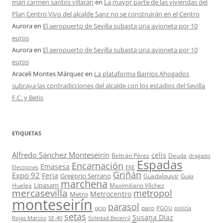
mari carmen santos villaran
en
La mayor parte de las viviendas del
Plan Centro Vivo del alcalde Sanz no se construirán en el Centro
Aurora
en
El aeropuerto de Sevilla subasta una avioneta por 10
euros
Aurora
en
El aeropuerto de Sevilla subasta una avioneta por 10
euros
Araceli Montes Márquez
en
La plataforma Barrios Ahogados
subraya las contradicciones del alcalde con los estadios del Sevilla
F.C. y Betis
ETIQUETAS
Alfredo Sánchez Monteseirín
celis
Beltrán Pérez
Deuda
dragado
Espadas
Encarnación
Emasesa
Elecciones
ERE
Griñán
Expo 92
Feria
Gregorio Serrano
Guadalquivir
Guía
marchena
Lipasam
Huelga
Maximiliano Vílchez
mercasevilla
metropol
Metrocentro
Metro
monteseirín
parasol
ocio
paro
PGOU
policía
setas
Susana Díaz
Rojas Marcos
SE-40
Soledad Becerril