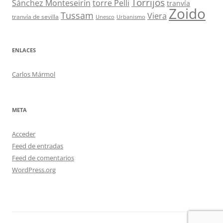
Torrijos
Sánchez Monteseirín
torre Pelli
tranvía
Zoido
Tussam
Viera
tranvía de sevilla
Unesco
Urbanismo
ENLACES
Carlos Mármol
META
Acceder
Feed de entradas
Feed de comentarios
WordPress.org