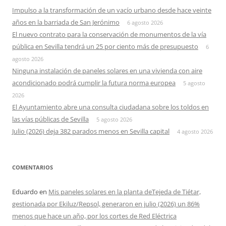
Impulso a la transformación de un vacío urbano desde hace veinte
años en la barriada de San Jerónimo
6 agosto 2026
El nuevo contrato para la conservación de monumentos de la vía
pública en Sevilla tendrá un 25 por ciento más de presupuesto
6
agosto 2026
Ninguna instalación de paneles solares en una vivienda con aire
acondicionado podrá cumplir la futura norma europea
5 agosto
2026
El Ayuntamiento abre una consulta ciudadana sobre los toldos en
las vías públicas de Sevilla
5 agosto 2026
Julio (2026) deja 382 parados menos en Sevilla capital
4 agosto 2026
COMENTARIOS
Eduardo
en
Mis paneles solares en la planta deTejeda de Tiétar,
gestionada por Ekiluz/Repsol, generaron en julio (2026) un 86%
menos que hace un año, por los cortes de Red Eléctrica