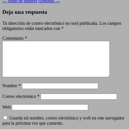
←
Imán de madera
Armonía
→
Deja una respuesta
Tu dirección de correo electrónico no será publicada.
Los campos
obligatorios están marcados con
*
Comentario
*
Nombre
*
Correo electrónico
*
Web
Guarda mi nombre, correo electrónico y web en este navegador
para la próxima vez que comente.