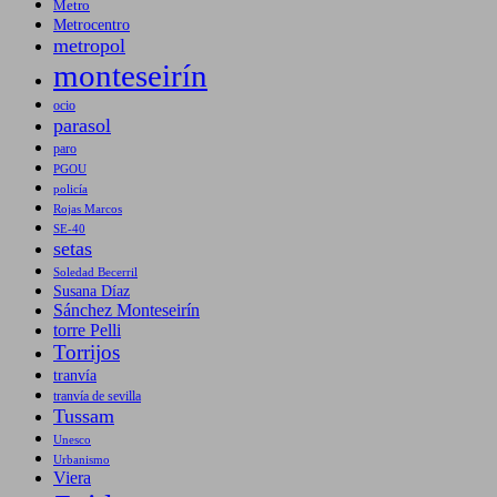
Metro
Metrocentro
metropol
monteseirín
ocio
parasol
paro
PGOU
policía
Rojas Marcos
SE-40
setas
Soledad Becerril
Susana Díaz
Sánchez Monteseirín
torre Pelli
Torrijos
tranvía
tranvía de sevilla
Tussam
Unesco
Urbanismo
Viera