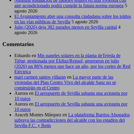
Ninguna instalación de paneles solares en una vivienda con
aire acondicionado podrá cumplir la futura norma europea
5
agosto 2026
El Ayuntamiento abre una consulta ciudadana sobre los toldos
en las vías públicas de Sevilla
5 agosto 2026
Julio (2026) deja 382 parados menos en Sevilla capital
4
agosto 2026
Comentarios
Eduardo
en
Mis paneles solares en la planta deTejeda de
Tiétar, gestionada por Ekiluz/Repsol, generaron en julio
(2026) un 86% menos que hace un año, por los cortes de Red
Eléctrica
mari carmen santos villaran
en
La mayor parte de las
viviendas del Plan Centro Vivo del alcalde Sanz no se
construirán en el Centro
Aurora
en
El aeropuerto de Sevilla subasta una avioneta por
10 euros
Aurora
en
El aeropuerto de Sevilla subasta una avioneta por
10 euros
Araceli Montes Márquez
en
La plataforma Barrios Ahogados
subraya las contradicciones del alcalde con los estadios del
Sevilla F.C. y Betis