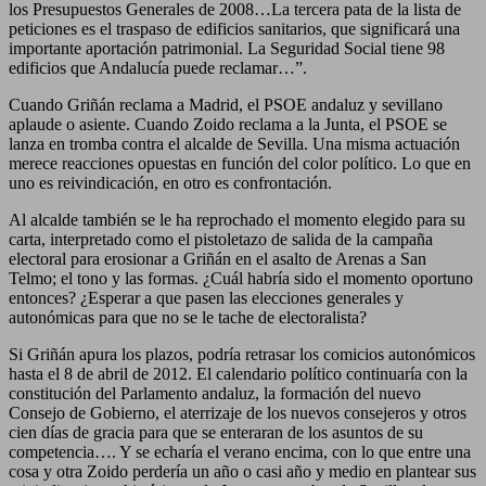
los Presupuestos Generales de 2008…La tercera pata de la lista de
peticiones es el traspaso de edificios sanitarios, que significará una
importante aportación patrimonial. La Seguridad Social tiene 98
edificios que Andalucía puede reclamar…”.
Cuando Griñán reclama a Madrid, el PSOE andaluz y sevillano
aplaude o asiente. Cuando Zoido reclama a la Junta, el PSOE se
lanza en tromba contra el alcalde de Sevilla. Una misma actuación
merece reacciones opuestas en función del color político. Lo que en
uno es reivindicación, en otro es confrontación.
Al alcalde también se le ha reprochado el momento elegido para su
carta, interpretado como el pistoletazo de salida de la campaña
electoral para erosionar a Griñán en el asalto de Arenas a San
Telmo; el tono y las formas. ¿Cuál habría sido el momento oportuno
entonces? ¿Esperar a que pasen las elecciones generales y
autonómicas para que no se le tache de electoralista?
Si Griñán apura los plazos, podría retrasar los comicios autonómicos
hasta el 8 de abril de 2012. El calendario político continuaría con la
constitución del Parlamento andaluz, la formación del nuevo
Consejo de Gobierno, el aterrizaje de los nuevos consejeros y otros
cien días de gracia para que se enteraran de los asuntos de su
competencia…. Y se echaría el verano encima, con lo que entre una
cosa y otra Zoido perdería un año o casi año y medio en plantear sus