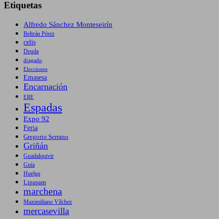
Etiquetas
Alfredo Sánchez Monteseirín
Beltrán Pérez
celis
Deuda
dragado
Elecciones
Emasesa
Encarnación
ERE
Espadas
Expo 92
Feria
Gregorio Serrano
Griñán
Guadalquivir
Guía
Huelga
Lipasam
marchena
Maximiliano Vílchez
mercasevilla