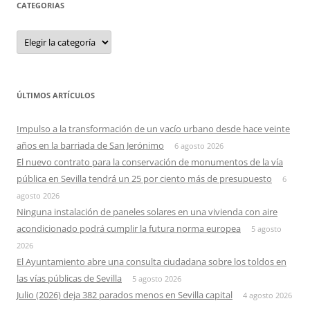
CATEGORIAS
Categorias
ÚLTIMOS ARTÍCULOS
Impulso a la transformación de un vacío urbano desde hace veinte
años en la barriada de San Jerónimo
6 agosto 2026
El nuevo contrato para la conservación de monumentos de la vía
pública en Sevilla tendrá un 25 por ciento más de presupuesto
6
agosto 2026
Ninguna instalación de paneles solares en una vivienda con aire
acondicionado podrá cumplir la futura norma europea
5 agosto
2026
El Ayuntamiento abre una consulta ciudadana sobre los toldos en
las vías públicas de Sevilla
5 agosto 2026
Julio (2026) deja 382 parados menos en Sevilla capital
4 agosto 2026