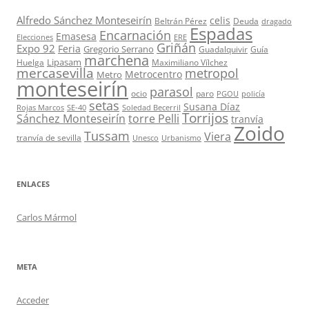
Alfredo Sánchez Monteseirín
celis
Beltrán Pérez
Deuda
dragado
Espadas
Encarnación
Emasesa
Elecciones
ERE
Griñán
Expo 92
Feria
Gregorio Serrano
Guadalquivir
Guía
marchena
Lipasam
Huelga
Maximiliano Vílchez
mercasevilla
metropol
Metrocentro
Metro
monteseirín
parasol
ocio
paro
PGOU
policía
setas
Susana Díaz
Rojas Marcos
SE-40
Soledad Becerril
Torrijos
Sánchez Monteseirín
torre Pelli
tranvía
Zoido
Tussam
Viera
tranvía de sevilla
Unesco
Urbanismo
ENLACES
Carlos Mármol
META
Acceder