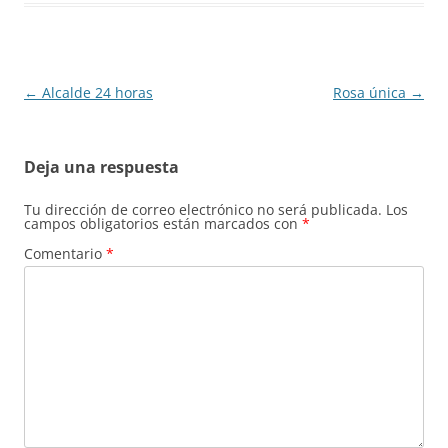
Navegación
←
Alcalde 24 horas
Rosa única
→
de
entradas
Deja una respuesta
Tu dirección de correo electrónico no será publicada.
Los
campos obligatorios están marcados con
*
Comentario
*