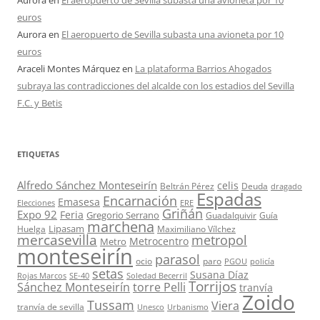
Aurora
en
El aeropuerto de Sevilla subasta una avioneta por 10
euros
Aurora
en
El aeropuerto de Sevilla subasta una avioneta por 10
euros
Araceli Montes Márquez
en
La plataforma Barrios Ahogados
subraya las contradicciones del alcalde con los estadios del Sevilla
F.C. y Betis
ETIQUETAS
Alfredo Sánchez Monteseirín
celis
Beltrán Pérez
Deuda
dragado
Espadas
Encarnación
Emasesa
Elecciones
ERE
Griñán
Expo 92
Feria
Gregorio Serrano
Guadalquivir
Guía
marchena
Lipasam
Huelga
Maximiliano Vílchez
mercasevilla
metropol
Metrocentro
Metro
monteseirín
parasol
ocio
paro
PGOU
policía
setas
Susana Díaz
Rojas Marcos
SE-40
Soledad Becerril
Torrijos
Sánchez Monteseirín
torre Pelli
tranvía
Zoido
Tussam
Viera
tranvía de sevilla
Unesco
Urbanismo