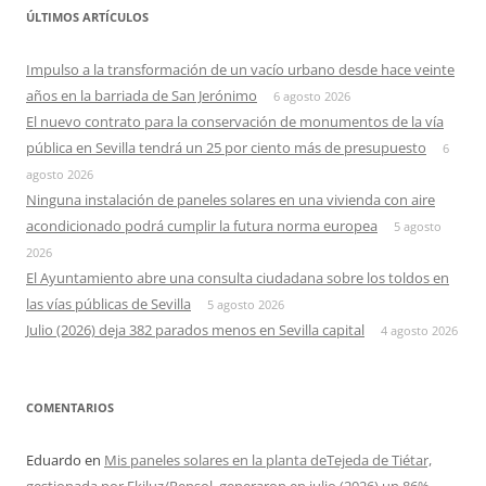
ÚLTIMOS ARTÍCULOS
Impulso a la transformación de un vacío urbano desde hace veinte
años en la barriada de San Jerónimo
6 agosto 2026
El nuevo contrato para la conservación de monumentos de la vía
pública en Sevilla tendrá un 25 por ciento más de presupuesto
6
agosto 2026
Ninguna instalación de paneles solares en una vivienda con aire
acondicionado podrá cumplir la futura norma europea
5 agosto
2026
El Ayuntamiento abre una consulta ciudadana sobre los toldos en
las vías públicas de Sevilla
5 agosto 2026
Julio (2026) deja 382 parados menos en Sevilla capital
4 agosto 2026
COMENTARIOS
Eduardo
en
Mis paneles solares en la planta deTejeda de Tiétar,