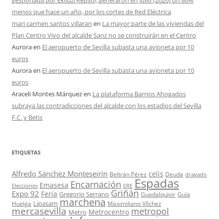
gestionada por Ekiluz/Repsol, generaron en julio (2026) un 86%
menos que hace un año, por los cortes de Red Eléctrica
mari carmen santos villaran
en
La mayor parte de las viviendas del
Plan Centro Vivo del alcalde Sanz no se construirán en el Centro
Aurora
en
El aeropuerto de Sevilla subasta una avioneta por 10
euros
Aurora
en
El aeropuerto de Sevilla subasta una avioneta por 10
euros
Araceli Montes Márquez
en
La plataforma Barrios Ahogados
subraya las contradicciones del alcalde con los estadios del Sevilla
F.C. y Betis
ETIQUETAS
Alfredo Sánchez Monteseirín
celis
Beltrán Pérez
Deuda
dragado
Espadas
Encarnación
Emasesa
Elecciones
ERE
Griñán
Expo 92
Feria
Gregorio Serrano
Guadalquivir
Guía
marchena
Lipasam
Huelga
Maximiliano Vílchez
mercasevilla
metropol
Metrocentro
Metro