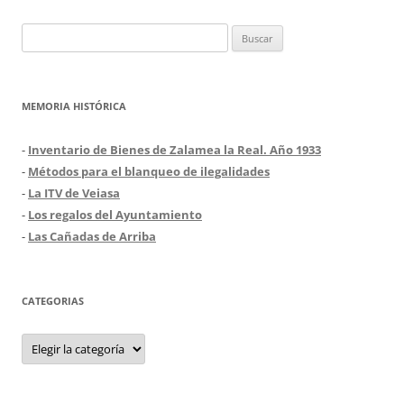
Buscar:
MEMORIA HISTÓRICA
-
Inventario de Bienes de Zalamea la Real. Año 1933
-
Métodos para el blanqueo de ilegalidades
-
La ITV de Veiasa
-
Los regalos del Ayuntamiento
-
Las Cañadas de Arriba
CATEGORIAS
Categorias