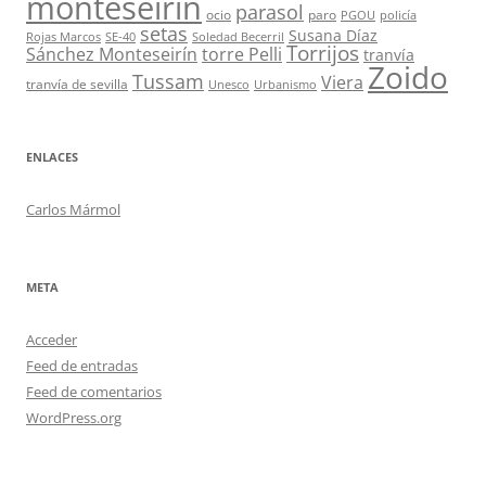
monteseirín
parasol
ocio
paro
PGOU
policía
setas
Susana Díaz
Rojas Marcos
SE-40
Soledad Becerril
Torrijos
Sánchez Monteseirín
torre Pelli
tranvía
Zoido
Tussam
Viera
tranvía de sevilla
Unesco
Urbanismo
ENLACES
Carlos Mármol
META
Acceder
Feed de entradas
Feed de comentarios
WordPress.org