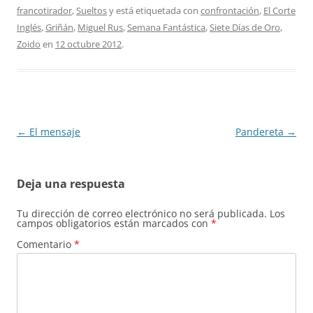
francotirador
,
Sueltos
y está etiquetada con
confrontación
,
El Corte
Inglés
,
Griñán
,
Miguel Rus
,
Semana Fantástica
,
Siete Días de Oro
,
Zoido
en
12 octubre 2012
.
Navegación
←
El mensaje
Pandereta
→
de
entradas
Deja una respuesta
Tu dirección de correo electrónico no será publicada.
Los
campos obligatorios están marcados con
*
Comentario
*