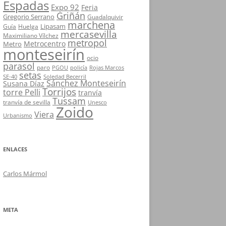
Espadas
Expo 92
Feria
Griñán
Gregorio Serrano
Guadalquivir
marchena
Lipasam
Guía
Huelga
mercasevilla
Maximiliano Vílchez
metropol
Metrocentro
Metro
monteseirín
ocio
parasol
paro
PGOU
policía
Rojas Marcos
setas
SE-40
Soledad Becerril
Sánchez Monteseirín
Susana Díaz
Torrijos
torre Pelli
tranvía
Tussam
tranvía de sevilla
Unesco
Zoido
Viera
Urbanismo
ENLACES
Carlos Mármol
META