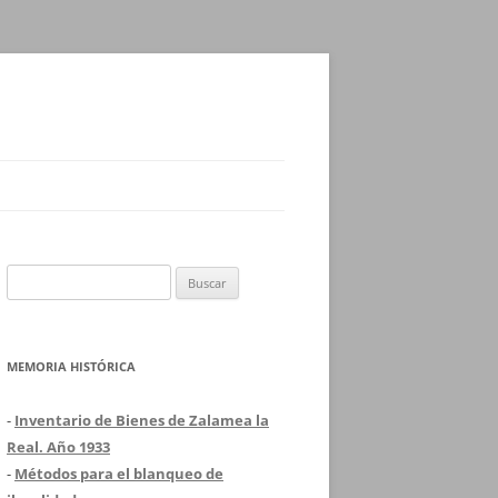
Buscar:
MEMORIA HISTÓRICA
-
Inventario de Bienes de Zalamea la
Real. Año 1933
-
Métodos para el blanqueo de