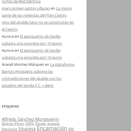
cortes de Red Eléctrica
mari carmen santos villaran
en
La mayor
parte de las viviendas del Plan Centro
Vivo del alcalde Sanz no se construirán en
el Centro
Aurora
en
El aeropuerto de Sevilla
subasta una avioneta por 10 euros
Aurora
en
El aeropuerto de Sevilla
subasta una avioneta por 10 euros
Araceli Montes Márquez
en
La plataforma
Barrios Ahogados subraya las
contradicciones del alcalde con los
estadios del Sevilla F.C. y Betis
ETIQUETAS
Alfredo Sánchez Monteseirín
celis
Beltrán Pérez
Deuda
dragado
Encarnación
Emasesa
Elecciones
ERE