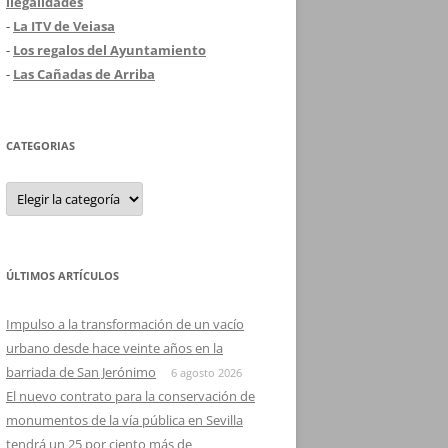
ilegalidades
-
La ITV de Veiasa
-
Los regalos del Ayuntamiento
-
Las Cañadas de Arriba
CATEGORIAS
Categorias
ÚLTIMOS ARTÍCULOS
Impulso a la transformación de un vacío
urbano desde hace veinte años en la
barriada de San Jerónimo
6 agosto 2026
El nuevo contrato para la conservación de
monumentos de la vía pública en Sevilla
tendrá un 25 por ciento más de