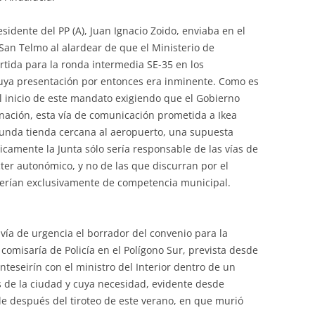
residente del PP (A), Juan Ignacio Zoido, enviaba en el
San Telmo al alardear de que el Ministerio de
tida para la ronda intermedia SE-35 en los
uya presentación por entonces era inminente. Como es
l inicio de este mandato exigiendo que el Gobierno
a nación, esta vía de comunicación prometida a Ikea
egunda tienda cercana al aeropuerto, una supuesta
icamente la Junta sólo sería responsable de las vías de
er autonómico, y no de las que discurran por el
 serían exclusivamente de competencia municipal.
vía de urgencia el borrador del convenio para la
 comisaría de Policía en el Polígono Sur, prevista desde
teseirín con el ministro del Interior dentro de un
os de la ciudad y cuya necesidad, evidente desde
e después del tiroteo de este verano, en que murió