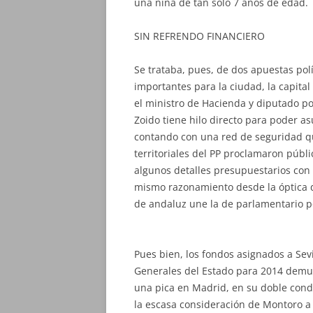
una niña de tan sólo 7 años de edad.
SIN REFRENDO FINANCIERO
Se trataba, pues, de dos apuestas pol
importantes para la ciudad, la capit
el ministro de Hacienda y diputado po
Zoido tiene hilo directo para poder a
contando con una red de seguridad que
territoriales del PP proclamaron púb
algunos detalles presupuestarios con S
mismo razonamiento desde la óptica d
de andaluz une la de parlamentario por
Pues bien, los fondos asignados a Sev
Generales del Estado para 2014 demue
una pica en Madrid, en su doble condic
la escasa consideración de Montoro a 