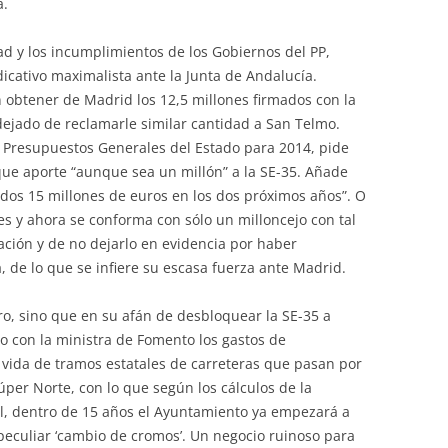
a.
ad y los incumplimientos de los Gobiernos del PP,
icativo maximalista ante la Junta de Andalucía.
 obtener de Madrid los 12,5 millones firmados con la
 dejado de reclamarle similar cantidad a San Telmo.
os Presupuestos Generales del Estado para 2014, pide
a que aporte “aunque sea un millón” a la SE-35. Añade
dos 15 millones de euros en los dos próximos años”. O
s y ahora se conforma con sólo un milloncejo con tal
ación y de no dejarlo en evidencia por haber
 de lo que se infiere su escasa fuerza ante Madrid.
o, sino que en su afán de desbloquear la SE-35 a
o con la ministra de Fomento los gastos de
vida de tramos estatales de carreteras que pasan por
úper Norte, con lo que según los cálculos de la
al, dentro de 15 años el Ayuntamiento ya empezará a
 peculiar ‘cambio de cromos’. Un negocio ruinoso para