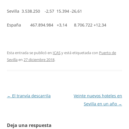
Sevilla
3.538.250
-2,57
15.394
-26,61
España 467.894.984
+3,14 8.706.722
+12,34
Esta entrada se publicó en
ICAS
y está etiquetada con
Puerto de
Sevilla
en
27 diciembre 2018
.
Navegación
←
El tranvía descarrila
Veinte nuevos hoteles en
de
Sevilla en un año
→
entradas
Deja una respuesta