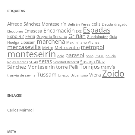
ETIQUETAS
Alfredo Sánchez Monteseirín
celis
Beltrán Pérez
Deuda
dragado
Espadas
Encarnación
Emasesa
Elecciones
ERE
Griñán
Expo 92
Feria
Gregorio Serrano
Guadalquivir
Guía
marchena
Lipasam
Huelga
Maximiliano Vílchez
mercasevilla
metropol
Metrocentro
Metro
monteseirín
parasol
ocio
paro
PGOU
policía
setas
Susana Díaz
Rojas Marcos
SE-40
Soledad Becerril
Torrijos
Sánchez Monteseirín
torre Pelli
tranvía
Zoido
Tussam
Viera
tranvía de sevilla
Unesco
Urbanismo
ENLACES
Carlos Mármol
META