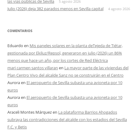
las vías públicas de Sevilla
5 agosto 2026
Julio (2026) deja 382 parados menos en Sevilla capital
4 agosto 2026
COMENTARIOS
Eduardo
en
Mis paneles solares en la planta deTejeda de Tiétar,
gestionada por Ekiluz/Repsol, generaron en julio (2026) un 86%
menos que hace un año, por los cortes de Red Eléctrica
mari carmen santos villaran
en
La mayor parte de las viviendas del
Plan Centro Vivo del alcalde Sanz no se construirán en el Centro
Aurora
en
El aeropuerto de Sevilla subasta una avioneta por 10
euros
Aurora
en
El aeropuerto de Sevilla subasta una avioneta por 10
euros
Araceli Montes Márquez
en
La plataforma Barrios Ahogados
subraya las contradicciones del alcalde con los estadios del Sevilla
F.C. y Betis