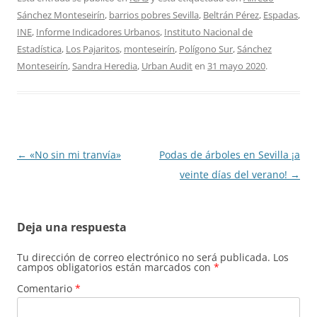
Sánchez Monteseirín
,
barrios pobres Sevilla
,
Beltrán Pérez
,
Espadas
,
INE
,
Informe Indicadores Urbanos
,
Instituto Nacional de
Estadística
,
Los Pajaritos
,
monteseirín
,
Polígono Sur
,
Sánchez
Monteseirín
,
Sandra Heredia
,
Urban Audit
en
31 mayo 2020
.
Navegación
←
«No sin mi tranvía»
Podas de árboles en Sevilla ¡a
de
veinte días del verano!
→
entradas
Deja una respuesta
Tu dirección de correo electrónico no será publicada.
Los
campos obligatorios están marcados con
*
Comentario
*