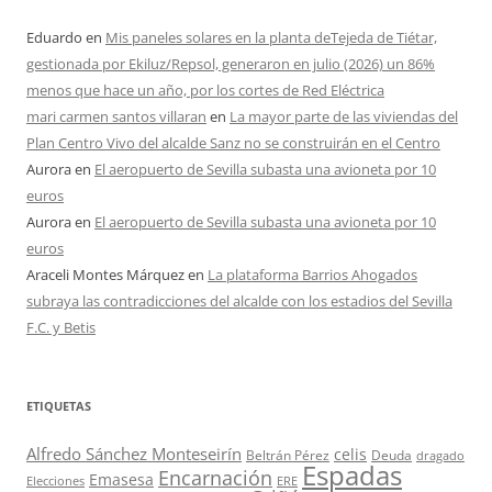
Eduardo
en
Mis paneles solares en la planta deTejeda de Tiétar,
gestionada por Ekiluz/Repsol, generaron en julio (2026) un 86%
menos que hace un año, por los cortes de Red Eléctrica
mari carmen santos villaran
en
La mayor parte de las viviendas del
Plan Centro Vivo del alcalde Sanz no se construirán en el Centro
Aurora
en
El aeropuerto de Sevilla subasta una avioneta por 10
euros
Aurora
en
El aeropuerto de Sevilla subasta una avioneta por 10
euros
Araceli Montes Márquez
en
La plataforma Barrios Ahogados
subraya las contradicciones del alcalde con los estadios del Sevilla
F.C. y Betis
ETIQUETAS
Alfredo Sánchez Monteseirín
celis
Beltrán Pérez
Deuda
dragado
Espadas
Encarnación
Emasesa
Elecciones
ERE