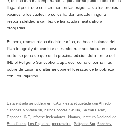
Y, quizás aún más importante, la plataforma puso el dedo en la
llaga al pedir que se incrementen las exigencias a los propios
vecinos, a los cuales no se les ha demandado ninguna
responsabilidad a cambio de las ayudas hasta ahora
otorgadas.
Es hora, transcurridos diecisiete años, de hacer balance del
Plan Integral y de cambiar su rumbo rutinario hacia un nuevo
norte, so pena de que en la próxima edición del informe del
INE el Polígono Sur vuelva a aparecer como el barrio más
pobre de España o alternándose el liderazgo de la pobreza
con Los Pajaritos.
Esta entrada se publicó en
ICAS
y está etiquetada con
Alfredo
Sánchez Monteseirín
,
barrios pobres Sevilla
,
Beltrán Pérez
,
Espadas
,
INE
,
Informe Indicadores Urbanos
,
Instituto Nacional de
Estadística
,
Los Pajaritos
,
monteseirín
,
Polígono Sur
,
Sánchez