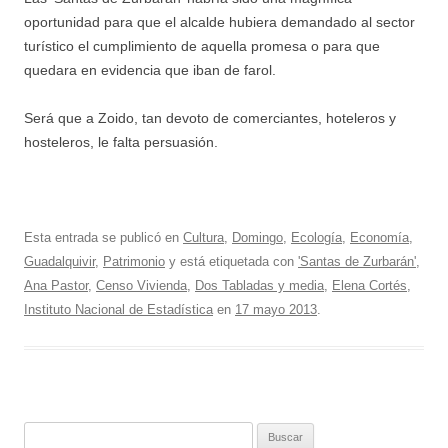
oportunidad para que el alcalde hubiera demandado al sector
turístico el cumplimiento de aquella promesa o para que
quedara en evidencia que iban de farol.
Será que a Zoido, tan devoto de comerciantes, hoteleros y
hosteleros, le falta persuasión.
Esta entrada se publicó en
Cultura
,
Domingo
,
Ecología
,
Economía
,
Guadalquivir
,
Patrimonio
y está etiquetada con
'Santas de Zurbarán'
,
Ana Pastor
,
Censo Vivienda
,
Dos Tabladas y media
,
Elena Cortés
,
Instituto Nacional de Estadística
en
17 mayo 2013
.
Buscar: