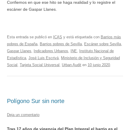
Confiemos en que ese hito se haga realidad y lo registre el
escáner de Gaspar Llanes.
Esta entrada se publicó en
ICAS
y está etiquetada con
Barrios más
pobres de España
,
Barrios pobres de Sevilla
,
Escáner sobre Sevilla
,
Gaspar Llanes
,
Indicadores Urbanos
,
INE
,
Instituto Nacional de
Estadística
,
José Luis Escrivá
,
Ministerio de Inclusión y Seguridad
Social
,
Tarjeta Social Universal
,
Urban Audit
en
10 junio 2020
.
Polígono Sur sin norte
Deja un comentario
Tras 17 años de vigencia del Plan Integral el barrio es el