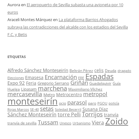
Aurora
en
El aeropuerto de Sevilla subasta una avioneta por 10
euros
Araceli Montes Márquez
en
La plataforma Barrios Ahogados
subraya las contradicciones del alcalde con los estadios del Sevilla
F.C. y Betis
ETIQUETAS
Alfredo Sánchez Monteseirín
celis
Beltrán Pérez
Deuda
dragado
Espadas
Encarnación
Emasesa
Elecciones
ERE
Griñán
Expo 92
Feria
Gregorio Serrano
Guadalquivir
Guía
marchena
Lipasam
Huelga
Maximiliano Vílchez
mercasevilla
metropol
Metrocentro
Metro
monteseirín
parasol
ocio
paro
PGOU
policía
setas
Susana Díaz
Rojas Marcos
SE-40
Soledad Becerril
Torrijos
Sánchez Monteseirín
torre Pelli
tranvía
Zoido
Tussam
Viera
tranvía de sevilla
Unesco
Urbanismo