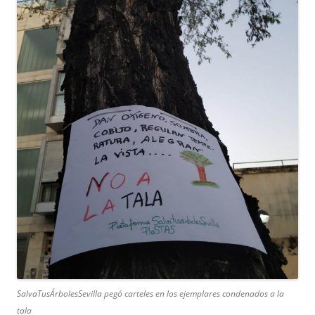
SalvaTusÁrbolesSevilla pegó carteles en los ejemplares condenados a la
tala