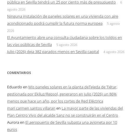
pública en Sevilla tendrá un 25 por ciento más de presupuesto
6
agosto 2026
Ninguna instalación de paneles solares en una vivienda con aire
acondicionado podrá cumplir la futura norma europea
5 agosto
2026
El Ayuntamiento abre una consulta ciudadana sobre los toldos en
las vías públicas de Sevilla
5 agosto 2026
Julio (2026) deja 382 parados menos en Sevilla capital
4 agosto 2026
COMENTARIOS
Eduardo
en
Mis paneles solares en la planta deTejeda de Tiétar,
gestionada por Ekiluz/Repsol, generaron en julio (2026) un 86%
menos que hace un año, por los cortes de Red Eléctrica
mari carmen santos villaran
en
La mayor parte de las viviendas del
Plan Centro Vivo del alcalde Sanz no se construirán en el Centro
Aurora
en
El aeropuerto de Sevilla subasta una avioneta por 10
euros