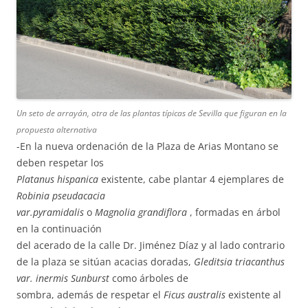
Un seto de arrayán, otra de las plantas típicas de Sevilla que figuran en la
propuesta alternativa
-En la nueva ordenación de la Plaza de Arias Montano se
deben respetar los
Platanus hispanica
existente, cabe plantar 4 ejemplares de
Robinia pseudacacia
var.pyramidalis
o
Magnolia grandiflora
, formadas en árbol
en la continuación
del acerado de la calle Dr. Jiménez Díaz y al lado contrario
de la plaza se sitúan acacias doradas,
Gleditsia triacanthus
var. inermis Sunburst
como árboles de
sombra, además de respetar el
Ficus australis
existente al