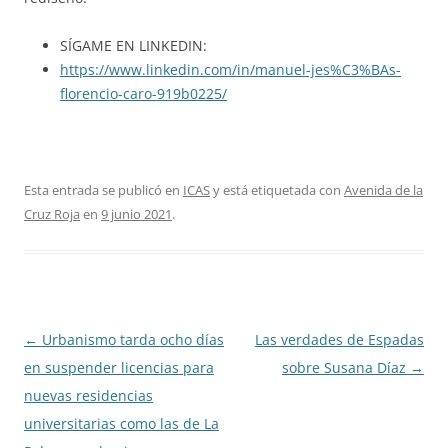
SÍGAME EN LINKEDIN:
https://www.linkedin.com/in/manuel-jes%C3%BAs-
florencio-caro-919b0225/
Esta entrada se publicó en
ICAS
y está etiquetada con
Avenida de la
Cruz Roja
en
9 junio 2021
.
Navegación
←
Urbanismo tarda ocho días
Las verdades de Espadas
de
en suspender licencias para
sobre Susana Díaz
→
entradas
nuevas residencias
universitarias como las de La