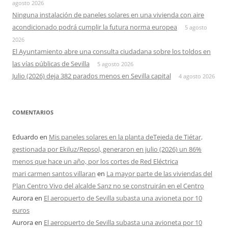
agosto 2026
Ninguna instalación de paneles solares en una vivienda con aire
acondicionado podrá cumplir la futura norma europea
5 agosto
2026
El Ayuntamiento abre una consulta ciudadana sobre los toldos en
las vías públicas de Sevilla
5 agosto 2026
Julio (2026) deja 382 parados menos en Sevilla capital
4 agosto 2026
COMENTARIOS
Eduardo
en
Mis paneles solares en la planta deTejeda de Tiétar,
gestionada por Ekiluz/Repsol, generaron en julio (2026) un 86%
menos que hace un año, por los cortes de Red Eléctrica
mari carmen santos villaran
en
La mayor parte de las viviendas del
Plan Centro Vivo del alcalde Sanz no se construirán en el Centro
Aurora
en
El aeropuerto de Sevilla subasta una avioneta por 10
euros
Aurora
en
El aeropuerto de Sevilla subasta una avioneta por 10