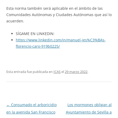
Esta norma también será aplicable en el ámbito de las
Comunidades Autónomas y Ciudades Autónomas que así lo
acuerden.
SÍGAME EN LINKEDIN:
https://www.linkedin.com/in/manuel-jes%C3%BAs-
florencio-caro-919b0225/
Esta entrada fue publicada en
ICAS
el
29 marzo 2022
.
Navegación
←
Consumado el arboricidio
Los mormones obligan al
de
en la avenida San Francisco
Ayuntamiento de Sevilla a