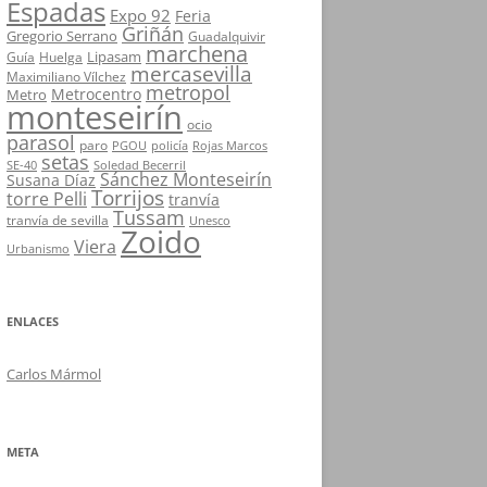
Espadas
Expo 92
Feria
Griñán
Gregorio Serrano
Guadalquivir
marchena
Lipasam
Guía
Huelga
mercasevilla
Maximiliano Vílchez
metropol
Metrocentro
Metro
monteseirín
ocio
parasol
paro
PGOU
policía
Rojas Marcos
setas
SE-40
Soledad Becerril
Sánchez Monteseirín
Susana Díaz
Torrijos
torre Pelli
tranvía
Tussam
tranvía de sevilla
Unesco
Zoido
Viera
Urbanismo
ENLACES
Carlos Mármol
META