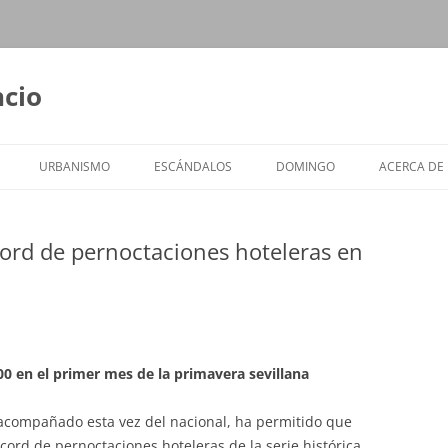
ncio
URBANISMO
ESCÁNDALOS
DOMINGO
ACERCA DE
cord de pernoctaciones hoteleras en
00 en el primer mes de la primavera sevillana
 acompañado esta vez del nacional, ha permitido que
cord de pernoctaciones hoteleras de la serie histórica