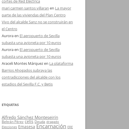
cortes de Red Eléctrica
mari carmen santos villaran
en
La mayor
parte de las viviendas del Plan Centro
Vivo del alcalde Sanz no se construirán en
el Centro
Aurora
en
El aeropuerto de Sevilla
subasta una avioneta por 10 euros
Aurora
en
El aeropuerto de Sevilla
subasta una avioneta por 10 euros
Araceli Montes Márquez
en
La plataforma
Barrios Ahogados subraya las
contradicciones del alcalde con los
estadios del Sevilla F.C. y Betis
ETIQUETAS
Alfredo Sánchez Monteseirín
celis
Beltrán Pérez
Deuda
dragado
Encarnación
Emasesa
Elecciones
ERE