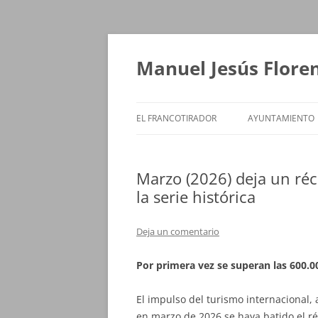
Saltar
al
contenido
Manuel Jesús Flore
EL FRANCOTIRADOR
AYUNTAMIENTO
Marzo (2026) deja un ré
la serie histórica
Deja un comentario
Por primera vez se superan las 600.0
El impulso del turismo internacional,
en marzo de 2026 se haya batido el ré