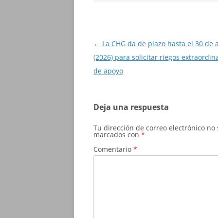
Navegación
←
La CHG da de plazo hasta el 30 de a
de
(2026) para solicitar riegos extraordin
entradas
de apoyo
Deja una respuesta
Tu dirección de correo electrónico no
marcados con
*
Comentario
*