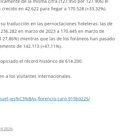
icamente de la misma cifra (127.950 por 127.906) el
 crecido en 42.622 para llegar a 170.528 (+33,32%).
su traducciòn en las pernoctaciones hoteleras: las de
e 236.282 en marzo de 2023 a 170.445 en marzo de
l 27,86%) mientras que las de los foráneos han pasado
remento de 142.113 (+47,11%).
ropiciado el récord histórico de 614.200.
 a los visitantes internacionales.
nuel-jes%C3%BAs-florencio-caro-919b0225/
ril 2026
.