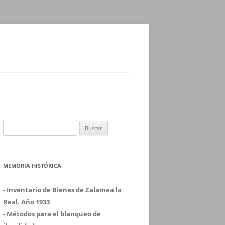
Buscar:
MEMORIA HISTÓRICA
-
Inventario de Bienes de Zalamea la
Real. Año 1933
-
Métodos para el blanqueo de