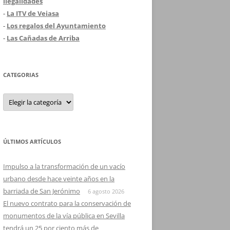
ilegalidades
-
La ITV de Veiasa
-
Los regalos del Ayuntamiento
-
Las Cañadas de Arriba
CATEGORIAS
Categorias
ÚLTIMOS ARTÍCULOS
Impulso a la transformación de un vacío
urbano desde hace veinte años en la
barriada de San Jerónimo
6 agosto 2026
El nuevo contrato para la conservación de
monumentos de la vía pública en Sevilla
tendrá un 25 por ciento más de