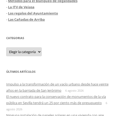
-
Métodos para el blanqueo de ilegalidades
-
La ITV de Veiasa
-
Los regalos del Ayuntamiento
-
Las Cañadas de Arriba
CATEGORIAS
Categorias
ÚLTIMOS ARTÍCULOS
Impulso a la transformación de un vacío urbano desde hace veinte
años en la barriada de San Jerónimo
6 agosto 2026
El nuevo contrato para la conservación de monumentos de la vía
pública en Sevilla tendrá un 25 por ciento más de presupuesto
6
agosto 2026
Ninguna instalación de paneles solares en una vivienda con aire