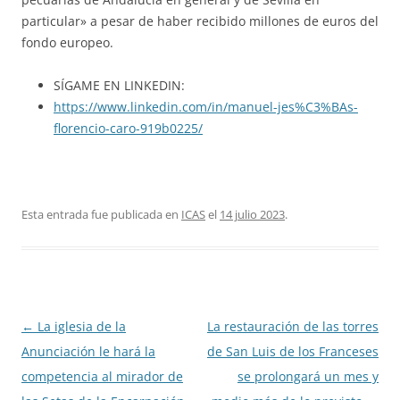
particular» a pesar de haber recibido millones de euros del
fondo europeo.
SÍGAME EN LINKEDIN:
https://www.linkedin.com/in/manuel-jes%C3%BAs-
florencio-caro-919b0225/
Esta entrada fue publicada en
ICAS
el
14 julio 2023
.
Navegación
←
La iglesia de la
La restauración de las torres
de
Anunciación le hará la
de San Luis de los Franceses
entradas
competencia al mirador de
se prolongará un mes y