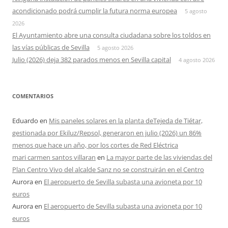
acondicionado podrá cumplir la futura norma europea
5 agosto
2026
El Ayuntamiento abre una consulta ciudadana sobre los toldos en
las vías públicas de Sevilla
5 agosto 2026
Julio (2026) deja 382 parados menos en Sevilla capital
4 agosto 2026
COMENTARIOS
Eduardo
en
Mis paneles solares en la planta deTejeda de Tiétar,
gestionada por Ekiluz/Repsol, generaron en julio (2026) un 86%
menos que hace un año, por los cortes de Red Eléctrica
mari carmen santos villaran
en
La mayor parte de las viviendas del
Plan Centro Vivo del alcalde Sanz no se construirán en el Centro
Aurora
en
El aeropuerto de Sevilla subasta una avioneta por 10
euros
Aurora
en
El aeropuerto de Sevilla subasta una avioneta por 10
euros