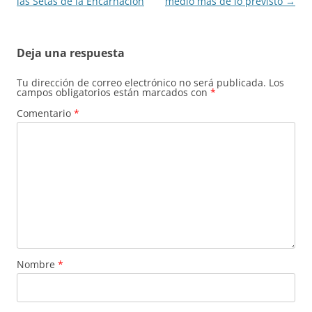
las Setas de la Encarnación
medio más de lo previsto
→
Deja una respuesta
Tu dirección de correo electrónico no será publicada.
Los
campos obligatorios están marcados con
*
Comentario
*
Nombre
*