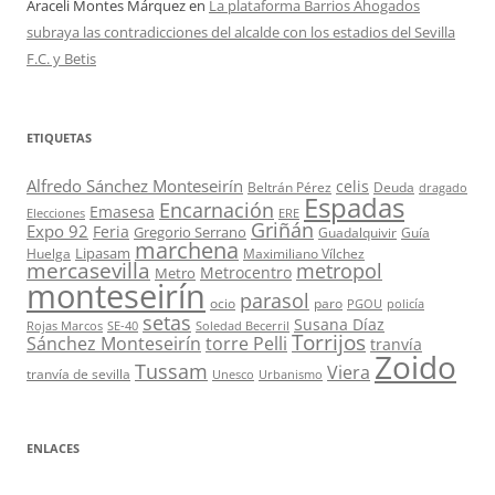
Araceli Montes Márquez
en
La plataforma Barrios Ahogados
subraya las contradicciones del alcalde con los estadios del Sevilla
F.C. y Betis
ETIQUETAS
Alfredo Sánchez Monteseirín
celis
Beltrán Pérez
Deuda
dragado
Espadas
Encarnación
Emasesa
Elecciones
ERE
Griñán
Expo 92
Feria
Gregorio Serrano
Guadalquivir
Guía
marchena
Lipasam
Huelga
Maximiliano Vílchez
mercasevilla
metropol
Metrocentro
Metro
monteseirín
parasol
ocio
paro
PGOU
policía
setas
Susana Díaz
Rojas Marcos
SE-40
Soledad Becerril
Torrijos
Sánchez Monteseirín
torre Pelli
tranvía
Zoido
Tussam
Viera
tranvía de sevilla
Unesco
Urbanismo
ENLACES