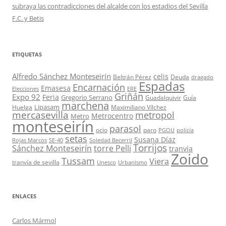
subraya las contradicciones del alcalde con los estadios del Sevilla
F.C. y Betis
ETIQUETAS
Alfredo Sánchez Monteseirín
celis
Beltrán Pérez
Deuda
dragado
Espadas
Encarnación
Emasesa
Elecciones
ERE
Griñán
Expo 92
Feria
Gregorio Serrano
Guadalquivir
Guía
marchena
Lipasam
Huelga
Maximiliano Vílchez
mercasevilla
metropol
Metrocentro
Metro
monteseirín
parasol
ocio
paro
PGOU
policía
setas
Susana Díaz
Rojas Marcos
SE-40
Soledad Becerril
Torrijos
Sánchez Monteseirín
torre Pelli
tranvía
Zoido
Tussam
Viera
tranvía de sevilla
Unesco
Urbanismo
ENLACES
Carlos Mármol