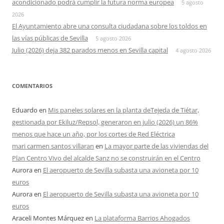
acondicionado podrá cumplir la futura norma europea
5 agosto
2026
El Ayuntamiento abre una consulta ciudadana sobre los toldos en
las vías públicas de Sevilla
5 agosto 2026
Julio (2026) deja 382 parados menos en Sevilla capital
4 agosto 2026
COMENTARIOS
Eduardo
en
Mis paneles solares en la planta deTejeda de Tiétar,
gestionada por Ekiluz/Repsol, generaron en julio (2026) un 86%
menos que hace un año, por los cortes de Red Eléctrica
mari carmen santos villaran
en
La mayor parte de las viviendas del
Plan Centro Vivo del alcalde Sanz no se construirán en el Centro
Aurora
en
El aeropuerto de Sevilla subasta una avioneta por 10
euros
Aurora
en
El aeropuerto de Sevilla subasta una avioneta por 10
euros
Araceli Montes Márquez
en
La plataforma Barrios Ahogados