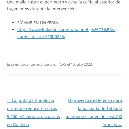
Una malla cubre el perímetro y evita la caída al exterior de
fragmentos durante la intervención.
SÍGAME EN LINKEDIN:
https://www.linkedin.com/in/manuel-jes%C3%BAs-
florencio-caro-919b0225/
Esta entrada fue publicada en
ICAS
el
15 julio 2023
.
Navegación
←
La Junta de Andalucía
El proyecto de Defensa para
de
pretende reducir en otros
la barriada de Tablada
entradas
5.000 m2 las vías pecuarias
mantiene el apeo de casi 400
en Guillena
árboles
→