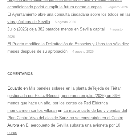
acondicionado podrá cumplir la futura norma europea
5 agosto 2026
El Ayuntamiento abre una consulta ciudadana sobre los toldos en las
vías públicas de Sevilla
5 agosto 2026
Julio (2026) deja 382 parados menos en Sevilla capital
4 agosto
2026
El Puerto modifica la Delimitación de Espacios y Usos tan sólo diez
meses después de su aprobación
4 agosto 2026
COMENTARIOS
Eduardo
en
Mis paneles solares en la planta deTejeda de Tiétar,
gestionada por Ekiluz/Repsol, generaron en julio (2026) un 86%
menos que hace un año, por los cortes de Red Eléctrica
mari carmen santos villaran
en
La mayor parte de las viviendas del
Plan Centro Vivo del alcalde Sanz no se construirán en el Centro
Aurora
en
El aeropuerto de Sevilla subasta una avioneta por 10
euros