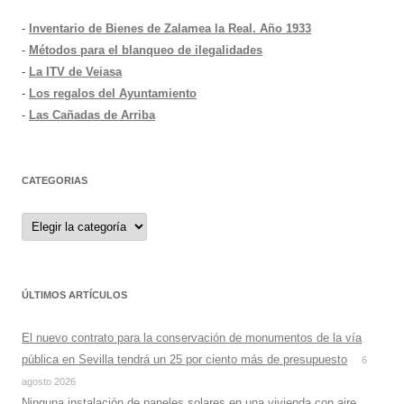
-
Inventario de Bienes de Zalamea la Real. Año 1933
-
Métodos para el blanqueo de ilegalidades
-
La ITV de Veiasa
-
Los regalos del Ayuntamiento
-
Las Cañadas de Arriba
CATEGORIAS
Categorias
ÚLTIMOS ARTÍCULOS
El nuevo contrato para la conservación de monumentos de la vía
pública en Sevilla tendrá un 25 por ciento más de presupuesto
6
agosto 2026
Ninguna instalación de paneles solares en una vivienda con aire