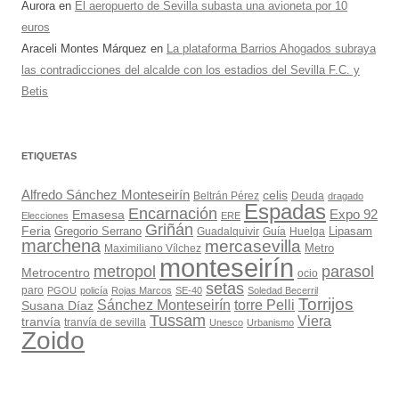
Aurora
en
El aeropuerto de Sevilla subasta una avioneta por 10
euros
Araceli Montes Márquez
en
La plataforma Barrios Ahogados subraya
las contradicciones del alcalde con los estadios del Sevilla F.C. y
Betis
ETIQUETAS
Alfredo Sánchez Monteseirín
celis
Beltrán Pérez
Deuda
dragado
Espadas
Encarnación
Expo 92
Emasesa
Elecciones
ERE
Griñán
Feria
Gregorio Serrano
Lipasam
Guadalquivir
Guía
Huelga
marchena
mercasevilla
Maximiliano Vílchez
Metro
monteseirín
metropol
parasol
Metrocentro
ocio
setas
paro
PGOU
policía
Rojas Marcos
SE-40
Soledad Becerril
Torrijos
Sánchez Monteseirín
torre Pelli
Susana Díaz
Tussam
Viera
tranvía
tranvía de sevilla
Unesco
Urbanismo
Zoido