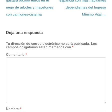
de
gastará 99.000 euros en el
española con más habitantes
entradas
riego de árboles y macetones
dependientes del Ingreso
con camiones-cisterna
Mínimo Vital
→
Deja una respuesta
Tu dirección de correo electrónico no será publicada.
Los
campos obligatorios están marcados con
*
Comentario
*
Nombre
*