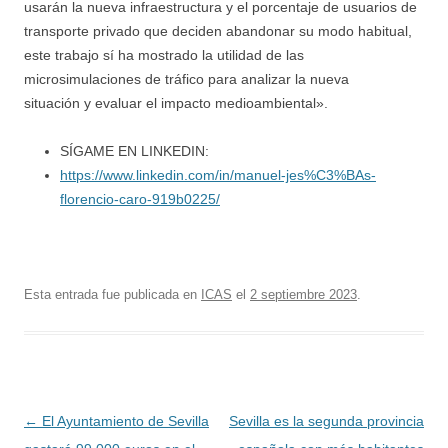
usarán la nueva infraestructura y el porcentaje de usuarios de
transporte privado que deciden abandonar su modo habitual,
este trabajo sí ha mostrado la utilidad de las
microsimulaciones de tráfico para analizar la nueva
situación y evaluar el impacto medioambiental».
SÍGAME EN LINKEDIN:
https://www.linkedin.com/in/manuel-jes%C3%BAs-
florencio-caro-919b0225/
Esta entrada fue publicada en
ICAS
el
2 septiembre 2023
.
Navegación
←
El Ayuntamiento de Sevilla
Sevilla es la segunda provincia