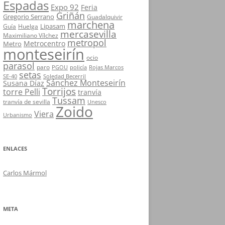
Espadas
Expo 92
Feria
Griñán
Gregorio Serrano
Guadalquivir
marchena
Lipasam
Guía
Huelga
mercasevilla
Maximiliano Vílchez
metropol
Metrocentro
Metro
monteseirín
ocio
parasol
paro
PGOU
policía
Rojas Marcos
setas
SE-40
Soledad Becerril
Sánchez Monteseirín
Susana Díaz
Torrijos
torre Pelli
tranvía
Tussam
tranvía de sevilla
Unesco
Zoido
Viera
Urbanismo
ENLACES
Carlos Mármol
META