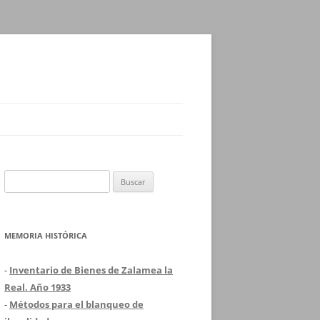
Buscar:
MEMORIA HISTÓRICA
-
Inventario de Bienes de Zalamea la
Real. Año 1933
-
Métodos para el blanqueo de