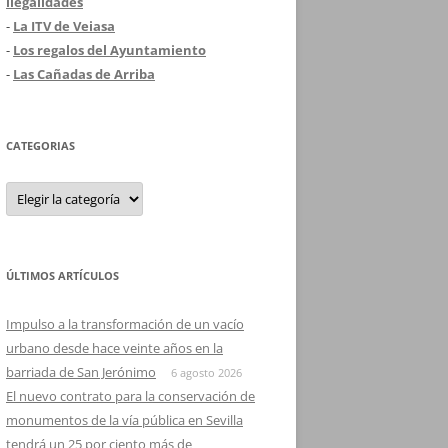
ilegalidades
-
La ITV de Veiasa
-
Los regalos del Ayuntamiento
-
Las Cañadas de Arriba
CATEGORIAS
Categorias
ÚLTIMOS ARTÍCULOS
Impulso a la transformación de un vacío
urbano desde hace veinte años en la
barriada de San Jerónimo
6 agosto 2026
El nuevo contrato para la conservación de
monumentos de la vía pública en Sevilla
tendrá un 25 por ciento más de