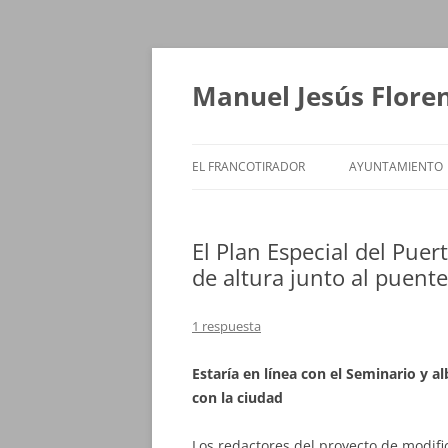
Saltar
al
contenido
Manuel Jesús Flore
EL FRANCOTIRADOR
AYUNTAMIENTO
El Plan Especial del Pue
de altura junto al puente
1 respuesta
Estaría en línea con el Seminario y a
con la ciudad
Los redactores del proyecto de modific