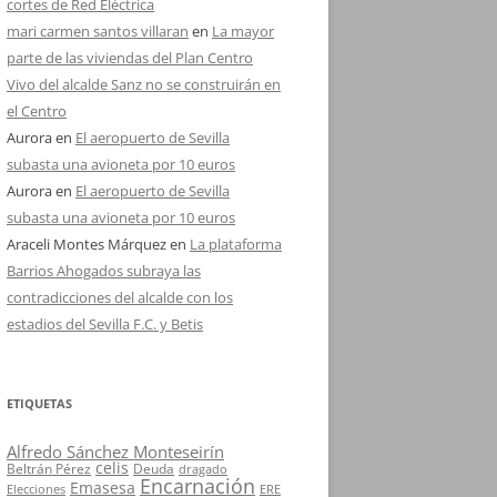
cortes de Red Eléctrica
mari carmen santos villaran
en
La mayor
parte de las viviendas del Plan Centro
Vivo del alcalde Sanz no se construirán en
el Centro
Aurora
en
El aeropuerto de Sevilla
subasta una avioneta por 10 euros
Aurora
en
El aeropuerto de Sevilla
subasta una avioneta por 10 euros
Araceli Montes Márquez
en
La plataforma
Barrios Ahogados subraya las
contradicciones del alcalde con los
estadios del Sevilla F.C. y Betis
ETIQUETAS
Alfredo Sánchez Monteseirín
celis
Beltrán Pérez
Deuda
dragado
Encarnación
Emasesa
Elecciones
ERE