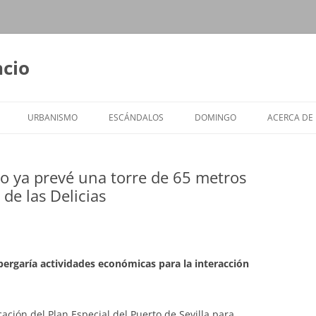
ncio
URBANISMO
ESCÁNDALOS
DOMINGO
ACERCA DE
rto ya prevé una torre de 65 metros
 de las Delicias
lbergaría actividades económicas para la interacción
ación del Plan Especial del Puerto de Sevilla para