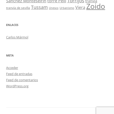
Torrijos
Sánchez Monteseirín
torre Pelli
tranvía
Zoido
Tussam
Viera
tranvía de sevilla
Unesco
Urbanismo
ENLACES
Carlos Mármol
META
Acceder
Feed de entradas
Feed de comentarios
WordPress.org