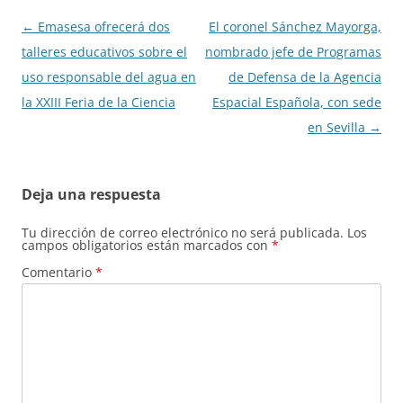
Navegación
←
Emasesa ofrecerá dos
El coronel Sánchez Mayorga,
de
talleres educativos sobre el
nombrado jefe de Programas
entradas
uso responsable del agua en
de Defensa de la Agencia
la XXIII Feria de la Ciencia
Espacial Española, con sede
en Sevilla
→
Deja una respuesta
Tu dirección de correo electrónico no será publicada.
Los
campos obligatorios están marcados con
*
Comentario
*