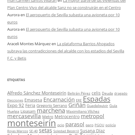
mari carmen santos villaran
en
La mayor parte de las viviendas del
Plan Centro Vivo del alcalde Sanz no se construirán en el Centro
Aurora
en
El aeropuerto de Sevilla subasta una avioneta por 10
euros
Aurora
en
El aeropuerto de Sevilla subasta una avioneta por 10
euros
Araceli Montes Márquez
en
La plataforma Barrios Ahogados
subraya las contradicciones del alcalde con los estadios del Sevilla
F.C. y Betis
ETIQUETAS
Alfredo Sánchez Monteseirín
celis
Beltrán Pérez
Deuda
dragado
Espadas
Encarnación
Emasesa
Elecciones
ERE
Griñán
Expo 92
Feria
Gregorio Serrano
Guadalquivir
Guía
marchena
Lipasam
Huelga
Maximiliano Vílchez
mercasevilla
metropol
Metrocentro
Metro
monteseirín
parasol
ocio
paro
PGOU
policía
setas
Susana Díaz
Rojas Marcos
SE-40
Soledad Becerril