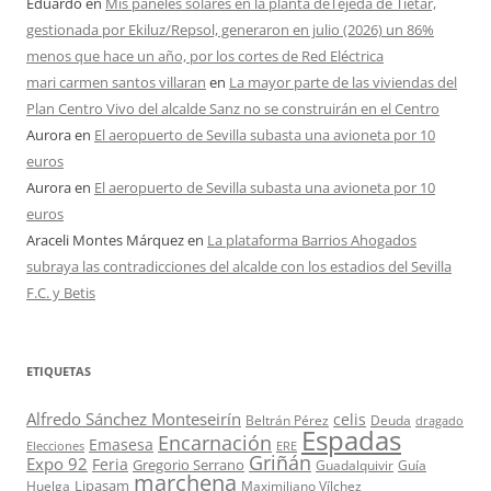
Eduardo
en
Mis paneles solares en la planta deTejeda de Tiétar,
gestionada por Ekiluz/Repsol, generaron en julio (2026) un 86%
menos que hace un año, por los cortes de Red Eléctrica
mari carmen santos villaran
en
La mayor parte de las viviendas del
Plan Centro Vivo del alcalde Sanz no se construirán en el Centro
Aurora
en
El aeropuerto de Sevilla subasta una avioneta por 10
euros
Aurora
en
El aeropuerto de Sevilla subasta una avioneta por 10
euros
Araceli Montes Márquez
en
La plataforma Barrios Ahogados
subraya las contradicciones del alcalde con los estadios del Sevilla
F.C. y Betis
ETIQUETAS
Alfredo Sánchez Monteseirín
celis
Beltrán Pérez
Deuda
dragado
Espadas
Encarnación
Emasesa
Elecciones
ERE
Griñán
Expo 92
Feria
Gregorio Serrano
Guadalquivir
Guía
marchena
Lipasam
Huelga
Maximiliano Vílchez