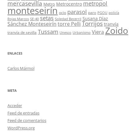
mercasevilla
metropol
Metrocentro
Metro
monteseirín
parasol
ocio
paro
PGOU
policía
setas
Susana Díaz
Rojas Marcos
SE-40
Soledad Becerril
Torrijos
Sánchez Monteseirín
torre Pelli
tranvía
Zoido
Tussam
Viera
tranvía de sevilla
Unesco
Urbanismo
ENLACES
Carlos Mármol
META
Acceder
Feed de entradas
Feed de comentarios
WordPress.org