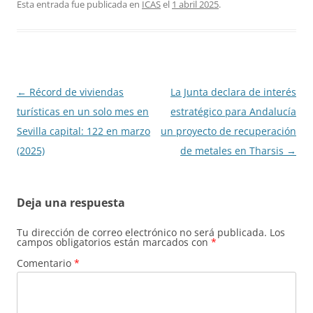
Esta entrada fue publicada en
ICAS
el
1 abril 2025
.
Navegación
←
Récord de viviendas
La Junta declara de interés
de
turísticas en un solo mes en
estratégico para Andalucía
entradas
Sevilla capital: 122 en marzo
un proyecto de recuperación
(2025)
de metales en Tharsis
→
Deja una respuesta
Tu dirección de correo electrónico no será publicada.
Los
campos obligatorios están marcados con
*
Comentario
*