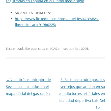
registradas en España en el último medio siglo
SÍGAME EN LINKEDIN:
https://www.linkedin.com/in/manuel-jes%C3%BAs-
florencio-caro-919b0225/
Esta entrada fue publicada en
ICAS
el
1 septiembre 2025
.
Navegación
←
Veintitrés municipios de
El Betis construirá para los
de
Sevilla son incluidos en el
vencejos que anidan en su
entradas
mapa oficial del gas radón
estadio torres artificiales en
la ciudad deportiva Luis Del
Sol
→