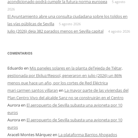
acondicionado podrá cumplir la futura norma europea
5 agosto
2026
El Ayuntamiento abre una consulta ciudadana sobre los toldos en
las vías públicas de Sevilla
5 agosto 2026
Julio (2026) deja 382 parados menos en Sevilla capital
4 agosto 2026
COMENTARIOS
Eduardo
en
Mis paneles solares en la planta deTejeda de Tiétar,
gestionada por Ekiluz/Repsol, generaron en julio (2026) un 86%
menos que hace un año, por los cortes de Red Eléctrica
mari carmen santos villaran
en
La mayor parte de las viviendas del
Plan Centro Vivo del alcalde Sanz no se construirán en el Centro
Aurora
en
El aeropuerto de Sevilla subasta una avioneta por 10
euros
Aurora
en
El aeropuerto de Sevilla subasta una avioneta por 10
euros
Araceli Montes Márquez
en
La plataforma Barrios Ahogados