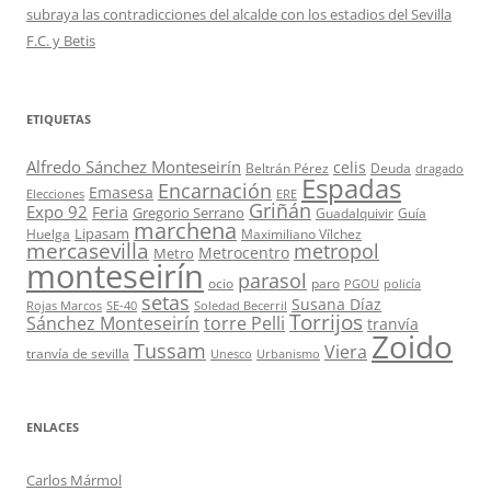
subraya las contradicciones del alcalde con los estadios del Sevilla
F.C. y Betis
ETIQUETAS
Alfredo Sánchez Monteseirín
celis
Beltrán Pérez
Deuda
dragado
Espadas
Encarnación
Emasesa
Elecciones
ERE
Griñán
Expo 92
Feria
Gregorio Serrano
Guadalquivir
Guía
marchena
Lipasam
Huelga
Maximiliano Vílchez
mercasevilla
metropol
Metrocentro
Metro
monteseirín
parasol
ocio
paro
PGOU
policía
setas
Susana Díaz
Rojas Marcos
SE-40
Soledad Becerril
Torrijos
Sánchez Monteseirín
torre Pelli
tranvía
Zoido
Tussam
Viera
tranvía de sevilla
Unesco
Urbanismo
ENLACES
Carlos Mármol