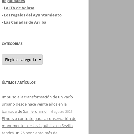
ilegalidades
-
La ITV de Veiasa
-
Los regalos del Ayuntamiento
-
Las Cañadas de Arriba
CATEGORIAS
Categorias
ÚLTIMOS ARTÍCULOS
Impulso a la transformación de un vacío
urbano desde hace veinte años en la
barriada de San Jerónimo
6 agosto 2026
El nuevo contrato para la conservación de
monumentos de la vía pública en Sevilla
tendrá un 25 por ciento más de