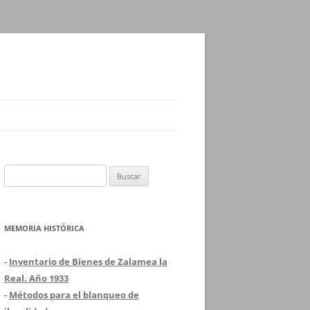
Buscar:
MEMORIA HISTÓRICA
-
Inventario de Bienes de Zalamea la
Real. Año 1933
-
Métodos para el blanqueo de