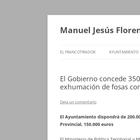
Saltar
al
contenido
Manuel Jesús Flore
EL FRANCOTIRADOR
AYUNTAMIENTO
El Gobierno concede 350.
exhumación de fosas com
Deja un comentario
El Ayuntamiento dispondrá de 200.00
Provincial, 150.000 euros
El Ministerio de Política Territorial y