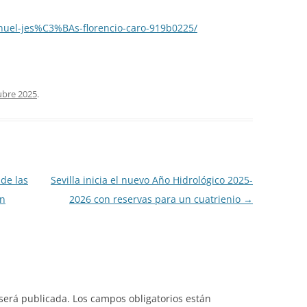
nuel-jes%C3%BAs-florencio-caro-919b0225/
ubre 2025
.
 de las
Sevilla inicia el nuevo Año Hidrológico 2025-
an
2026 con reservas para un cuatrienio
→
 será publicada.
Los campos obligatorios están