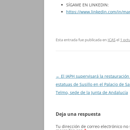
SÍGAME EN LINKEDIN:
https://www.linkedin.com/in/ma
Esta entrada fue publicada en
ICAS
el
1 oct
Navegación
←
El IAPH supervisará la restauración
de
estatuas de Susillo en el Palacio de S
entradas
Telmo, sede de la Junta de Andalucía
Deja una respuesta
Tu dirección de correo electrónico no