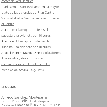
cortes de Red Eléctrica
mari carmen santos villaran
en
La mayor
parte de las viviendas del Plan Centro
Vivo del alcalde Sanz no se construirán en
el Centro
Aurora
en
El aeropuerto de Sevilla
subasta una avioneta por 10 euros
Aurora
en
El aeropuerto de Sevilla
subasta una avioneta por 10 euros
Araceli Montes Márquez
en
La plataforma
Barrios Ahogados subraya las
contradicciones del alcalde con los
estadios del Sevilla F.C. y Betis
ETIQUETAS
Alfredo Sánchez Monteseirín
celis
Beltrán Pérez
Deuda
dragado
Encarnación
Emasesa
Elecciones
ERE