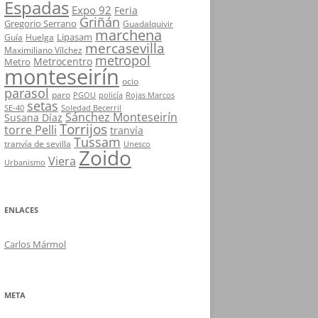
Espadas
Expo 92
Feria
Griñán
Gregorio Serrano
Guadalquivir
marchena
Lipasam
Guía
Huelga
mercasevilla
Maximiliano Vílchez
metropol
Metrocentro
Metro
monteseirín
ocio
parasol
paro
PGOU
policía
Rojas Marcos
setas
SE-40
Soledad Becerril
Sánchez Monteseirín
Susana Díaz
Torrijos
torre Pelli
tranvía
Tussam
tranvía de sevilla
Unesco
Zoido
Viera
Urbanismo
ENLACES
Carlos Mármol
META