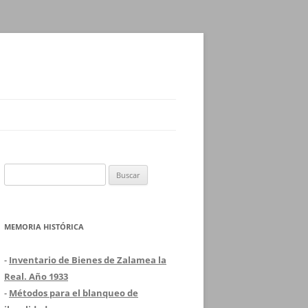
Buscar:
MEMORIA HISTÓRICA
-
Inventario de Bienes de Zalamea la
Real. Año 1933
-
Métodos para el blanqueo de