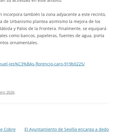
an su actividad en este ámbito.
n incorpora también la zona adyacente a este recinto,
ia de Urbanismo plantea asimismo la mejora de los
Rábida y Palos de la Frontera. Finalmente, se equipará
 tales como bancos, papeleras, fuentes de agua, porta
mentos ornamentales.
nuel-jes%C3%BAs-florencio-caro-919b0225/
ero 2026
.
de Cobre
El Ayuntamiento de Sevilla encarga a dedo