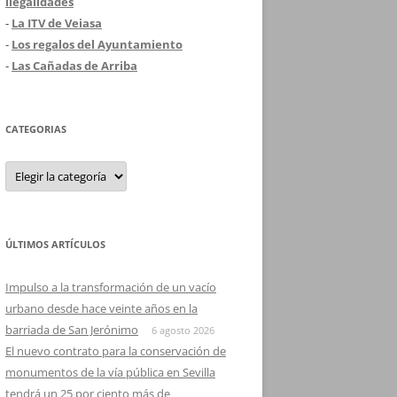
ilegalidades
-
La ITV de Veiasa
-
Los regalos del Ayuntamiento
-
Las Cañadas de Arriba
CATEGORIAS
Categorias
ÚLTIMOS ARTÍCULOS
Impulso a la transformación de un vacío
urbano desde hace veinte años en la
barriada de San Jerónimo
6 agosto 2026
El nuevo contrato para la conservación de
monumentos de la vía pública en Sevilla
tendrá un 25 por ciento más de