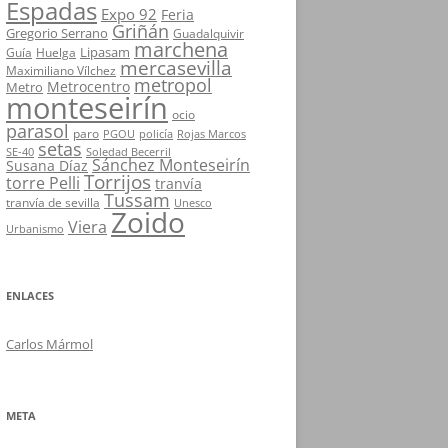
Espadas
Expo 92
Feria
Griñán
Gregorio Serrano
Guadalquivir
marchena
Lipasam
Guía
Huelga
mercasevilla
Maximiliano Vílchez
metropol
Metrocentro
Metro
monteseirín
ocio
parasol
paro
PGOU
policía
Rojas Marcos
setas
SE-40
Soledad Becerril
Sánchez Monteseirín
Susana Díaz
Torrijos
torre Pelli
tranvía
Tussam
tranvía de sevilla
Unesco
Zoido
Viera
Urbanismo
ENLACES
Carlos Mármol
META