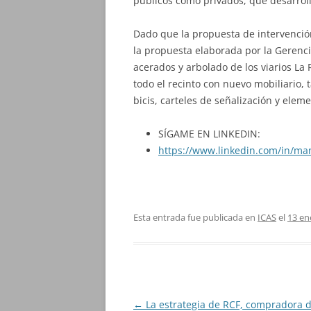
públicos como privados, que desarroll
Dado que la propuesta de intervenció
la propuesta elaborada por la Gerenc
acerados y arbolado de los viarios La 
todo el recinto con nuevo mobiliario,
bicis, carteles de señalización y ele
SÍGAME EN LINKEDIN:
https://www.linkedin.com/in/ma
Esta entrada fue publicada en
ICAS
el
13 en
Navegación
←
La estrategia de RCF, compradora 