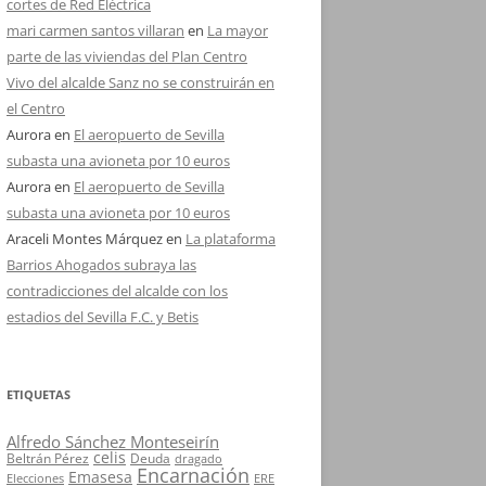
cortes de Red Eléctrica
mari carmen santos villaran
en
La mayor
parte de las viviendas del Plan Centro
Vivo del alcalde Sanz no se construirán en
el Centro
Aurora
en
El aeropuerto de Sevilla
subasta una avioneta por 10 euros
Aurora
en
El aeropuerto de Sevilla
subasta una avioneta por 10 euros
Araceli Montes Márquez
en
La plataforma
Barrios Ahogados subraya las
contradicciones del alcalde con los
estadios del Sevilla F.C. y Betis
ETIQUETAS
Alfredo Sánchez Monteseirín
celis
Beltrán Pérez
Deuda
dragado
Encarnación
Emasesa
Elecciones
ERE