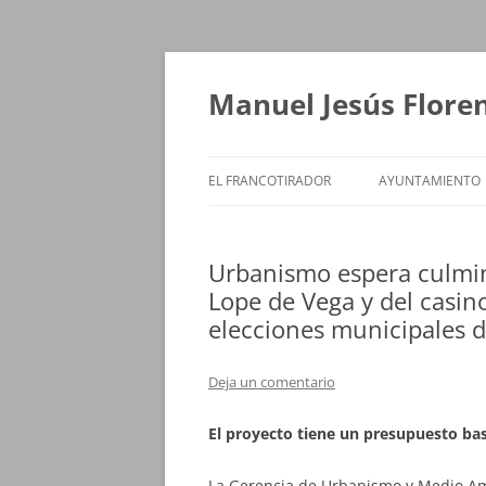
Saltar
al
contenido
Manuel Jesús Flore
EL FRANCOTIRADOR
AYUNTAMIENTO
Urbanismo espera culmin
Lope de Vega y del casino
elecciones municipales 
Deja un comentario
El proyecto tiene un presupuesto bas
La Gerencia de Urbanismo y Medio Am