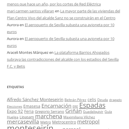
menos que hace un año, por los cortes de Red Eléctrica
mari carmen santos villaran
en
La mayor parte de las viviendas del
Plan Centro Vivo del alcalde Sanz no se construirán en el Centro
Aurora
en
El aeropuerto de Sevilla subasta una avioneta por 10
euros
Aurora
en
El aeropuerto de Sevilla subasta una avioneta por 10
euros
Araceli Montes Márquez
en
La plataforma Barrios Ahogados
subraya las contradicciones del alcalde con los estadios del Sevilla
F.C. y Betis
ETIQUETAS
Alfredo Sánchez Monteseirín
celis
Beltrán Pérez
Deuda
dragado
Espadas
Encarnación
Emasesa
Elecciones
ERE
Griñán
Expo 92
Feria
Gregorio Serrano
Guadalquivir
Guía
marchena
Lipasam
Huelga
Maximiliano Vílchez
mercasevilla
metropol
Metrocentro
Metro
monteseirín