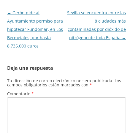
Navegación
←
Gerón pide al
Sevilla se encuentra entre las
de
Ayuntamiento permiso para
8 ciudades más
entradas
hipotecar Fundomar, en Los
contaminadas por dióxido de
Bermejales, por hasta
nitrógeno de toda España
→
8.735.000 euros
Deja una respuesta
Tu dirección de correo electrónico no será publicada.
Los
campos obligatorios están marcados con
*
Comentario
*