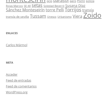
parasol
ocio
paro
PGOU
policía
setas
Susana Díaz
Rojas Marcos
SE-40
Soledad Becerril
Torrijos
Sánchez Monteseirín
torre Pelli
tranvía
Zoido
Tussam
Viera
tranvía de sevilla
Unesco
Urbanismo
ENLACES
Carlos Mármol
META
Acceder
Feed de entradas
Feed de comentarios
WordPress.org