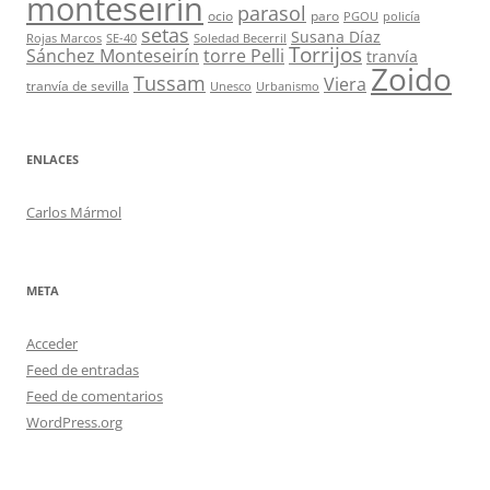
monteseirín
parasol
ocio
paro
PGOU
policía
setas
Susana Díaz
Rojas Marcos
SE-40
Soledad Becerril
Torrijos
Sánchez Monteseirín
torre Pelli
tranvía
Zoido
Tussam
Viera
tranvía de sevilla
Unesco
Urbanismo
ENLACES
Carlos Mármol
META
Acceder
Feed de entradas
Feed de comentarios
WordPress.org