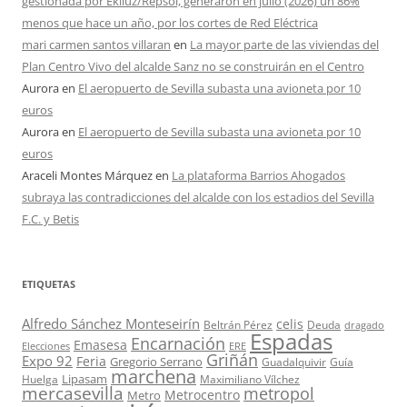
gestionada por Ekiluz/Repsol, generaron en julio (2026) un 86%
menos que hace un año, por los cortes de Red Eléctrica
mari carmen santos villaran
en
La mayor parte de las viviendas del
Plan Centro Vivo del alcalde Sanz no se construirán en el Centro
Aurora
en
El aeropuerto de Sevilla subasta una avioneta por 10
euros
Aurora
en
El aeropuerto de Sevilla subasta una avioneta por 10
euros
Araceli Montes Márquez
en
La plataforma Barrios Ahogados
subraya las contradicciones del alcalde con los estadios del Sevilla
F.C. y Betis
ETIQUETAS
Alfredo Sánchez Monteseirín
celis
Beltrán Pérez
Deuda
dragado
Espadas
Encarnación
Emasesa
Elecciones
ERE
Griñán
Expo 92
Feria
Gregorio Serrano
Guadalquivir
Guía
marchena
Lipasam
Huelga
Maximiliano Vílchez
mercasevilla
metropol
Metrocentro
Metro