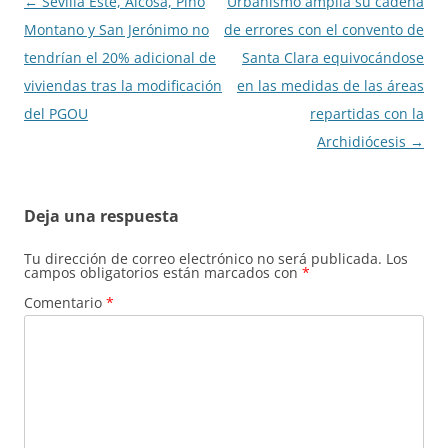
Navegación
←
Sevilla Este, Alcosa, Pino
Urbanismo amplía su cadena
de
Montano y San Jerónimo no
de errores con el convento de
entradas
tendrían el 20% adicional de
Santa Clara equivocándose
viviendas tras la modificación
en las medidas de las áreas
del PGOU
repartidas con la
Archidiócesis
→
Deja una respuesta
Tu dirección de correo electrónico no será publicada.
Los
campos obligatorios están marcados con
*
Comentario
*