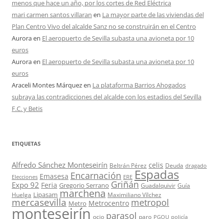
menos que hace un año, por los cortes de Red Eléctrica
mari carmen santos villaran
en
La mayor parte de las viviendas del
Plan Centro Vivo del alcalde Sanz no se construirán en el Centro
Aurora
en
El aeropuerto de Sevilla subasta una avioneta por 10
euros
Aurora
en
El aeropuerto de Sevilla subasta una avioneta por 10
euros
Araceli Montes Márquez
en
La plataforma Barrios Ahogados
subraya las contradicciones del alcalde con los estadios del Sevilla
F.C. y Betis
ETIQUETAS
Alfredo Sánchez Monteseirín
celis
Beltrán Pérez
Deuda
dragado
Espadas
Encarnación
Emasesa
Elecciones
ERE
Griñán
Expo 92
Feria
Gregorio Serrano
Guadalquivir
Guía
marchena
Lipasam
Huelga
Maximiliano Vílchez
mercasevilla
metropol
Metrocentro
Metro
monteseirín
parasol
ocio
paro
PGOU
policía