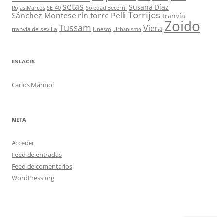
setas
Susana Díaz
Rojas Marcos
SE-40
Soledad Becerril
Torrijos
Sánchez Monteseirín
torre Pelli
tranvía
Zoido
Tussam
Viera
tranvía de sevilla
Unesco
Urbanismo
ENLACES
Carlos Mármol
META
Acceder
Feed de entradas
Feed de comentarios
WordPress.org