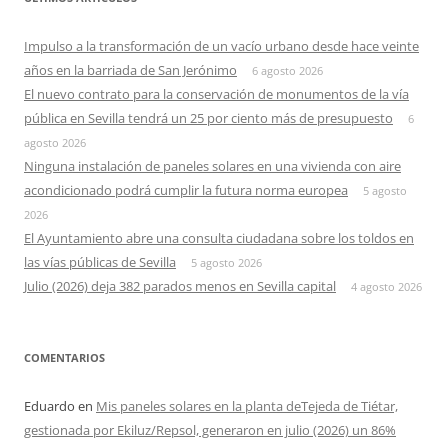
Impulso a la transformación de un vacío urbano desde hace veinte
años en la barriada de San Jerónimo
6 agosto 2026
El nuevo contrato para la conservación de monumentos de la vía
pública en Sevilla tendrá un 25 por ciento más de presupuesto
6
agosto 2026
Ninguna instalación de paneles solares en una vivienda con aire
acondicionado podrá cumplir la futura norma europea
5 agosto
2026
El Ayuntamiento abre una consulta ciudadana sobre los toldos en
las vías públicas de Sevilla
5 agosto 2026
Julio (2026) deja 382 parados menos en Sevilla capital
4 agosto 2026
COMENTARIOS
Eduardo
en
Mis paneles solares en la planta deTejeda de Tiétar,
gestionada por Ekiluz/Repsol, generaron en julio (2026) un 86%