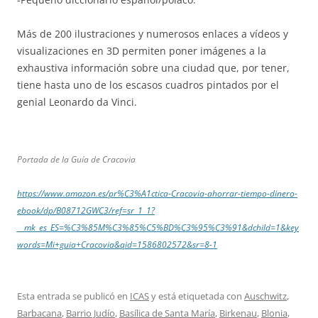
Más de 200 ilustraciones y numerosos enlaces a vídeos y
visualizaciones en 3D permiten poner imágenes a la
exhaustiva información sobre una ciudad que, por tener,
tiene hasta uno de los escasos cuadros pintados por el
genial Leonardo da Vinci.
Portada de la Guía de Cracovia
https://www.amazon.es/pr%C3%A1ctica-Cracovia-ahorrar-tiempo-dinero-
ebook/dp/B08712GWC3/ref=sr_1_1?
__mk_es_ES=%C3%85M%C3%85%C5%BD%C3%95%C3%91&dchild=1&key
words=Mi+guia+Cracovia&qid=1586802572&sr=8-1
Esta entrada se publicó en
ICAS
y está etiquetada con
Auschwitz
,
Barbacana
,
Barrio Judío
,
Basílica de Santa María
,
Birkenau
,
Blonia
,