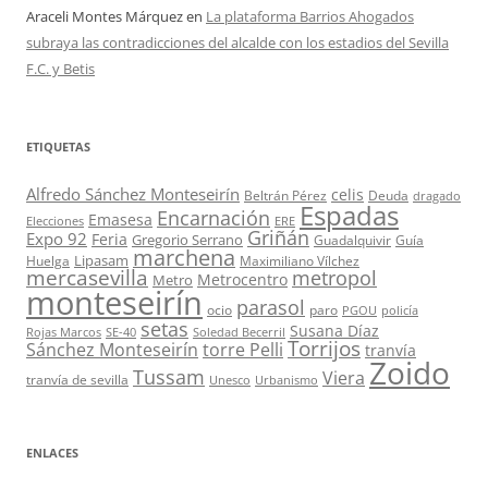
Araceli Montes Márquez
en
La plataforma Barrios Ahogados
subraya las contradicciones del alcalde con los estadios del Sevilla
F.C. y Betis
ETIQUETAS
Alfredo Sánchez Monteseirín
celis
Beltrán Pérez
Deuda
dragado
Espadas
Encarnación
Emasesa
Elecciones
ERE
Griñán
Expo 92
Feria
Gregorio Serrano
Guadalquivir
Guía
marchena
Lipasam
Huelga
Maximiliano Vílchez
mercasevilla
metropol
Metrocentro
Metro
monteseirín
parasol
ocio
paro
PGOU
policía
setas
Susana Díaz
Rojas Marcos
SE-40
Soledad Becerril
Torrijos
Sánchez Monteseirín
torre Pelli
tranvía
Zoido
Tussam
Viera
tranvía de sevilla
Unesco
Urbanismo
ENLACES