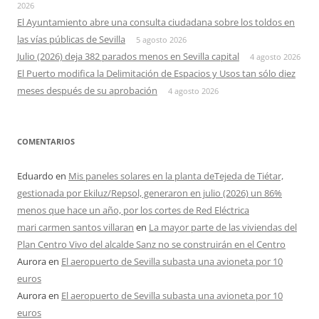
2026
El Ayuntamiento abre una consulta ciudadana sobre los toldos en
las vías públicas de Sevilla
5 agosto 2026
Julio (2026) deja 382 parados menos en Sevilla capital
4 agosto 2026
El Puerto modifica la Delimitación de Espacios y Usos tan sólo diez
meses después de su aprobación
4 agosto 2026
COMENTARIOS
Eduardo
en
Mis paneles solares en la planta deTejeda de Tiétar,
gestionada por Ekiluz/Repsol, generaron en julio (2026) un 86%
menos que hace un año, por los cortes de Red Eléctrica
mari carmen santos villaran
en
La mayor parte de las viviendas del
Plan Centro Vivo del alcalde Sanz no se construirán en el Centro
Aurora
en
El aeropuerto de Sevilla subasta una avioneta por 10
euros
Aurora
en
El aeropuerto de Sevilla subasta una avioneta por 10
euros