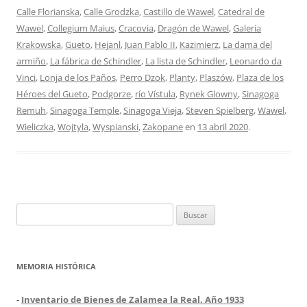
Calle Florianska
,
Calle Grodzka
,
Castillo de Wawel
,
Catedral de
Wawel
,
Collegium Maius
,
Cracovia
,
Dragón de Wawel
,
Galeria
Krakowska
,
Gueto
,
Hejanl
,
Juan Pablo II
,
Kazimierz
,
La dama del
armiño
,
La fábrica de Schindler
,
La lista de Schindler
,
Leonardo da
Vinci
,
Lonja de los Paños
,
Perro Dzok
,
Planty
,
Plaszów
,
Plaza de los
Héroes del Gueto
,
Podgorze
,
río Vístula
,
Rynek Glowny
,
Sinagoga
Remuh
,
Sinagoga Temple
,
Sinagoga Vieja
,
Steven Spielberg
,
Wawel
,
Wieliczka
,
Wojtyla
,
Wyspianski
,
Zakopane
en
13 abril 2020
.
Buscar:
MEMORIA HISTÓRICA
-
Inventario de Bienes de Zalamea la Real. Año 1933