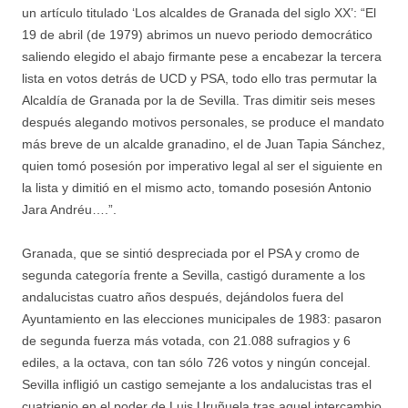
un artículo titulado ‘Los alcaldes de Granada del siglo XX’: “El
19 de abril (de 1979) abrimos un nuevo periodo democrático
saliendo elegido el abajo firmante pese a encabezar la tercera
lista en votos detrás de UCD y PSA, todo ello tras permutar la
Alcaldía de Granada por la de Sevilla. Tras dimitir seis meses
después alegando motivos personales, se produce el mandato
más breve de un alcalde granadino, el de Juan Tapia Sánchez,
quien tomó posesión por imperativo legal al ser el siguiente en
la lista y dimitió en el mismo acto, tomando posesión Antonio
Jara Andréu….”.
Granada, que se sintió despreciada por el PSA y cromo de
segunda categoría frente a Sevilla, castigó duramente a los
andalucistas cuatro años después, dejándolos fuera del
Ayuntamiento en las elecciones municipales de 1983: pasaron
de segunda fuerza más votada, con 21.088 sufragios y 6
ediles, a la octava, con tan sólo 726 votos y ningún concejal.
Sevilla infligió un castigo semejante a los andalucistas tras el
cuatrienio en el poder de Luis Uruñuela tras aquel intercambio