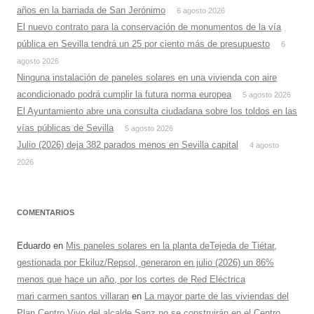
años en la barriada de San Jerónimo
6 agosto 2026
El nuevo contrato para la conservación de monumentos de la vía
pública en Sevilla tendrá un 25 por ciento más de presupuesto
6
agosto 2026
Ninguna instalación de paneles solares en una vivienda con aire
acondicionado podrá cumplir la futura norma europea
5 agosto 2026
El Ayuntamiento abre una consulta ciudadana sobre los toldos en las
vías públicas de Sevilla
5 agosto 2026
Julio (2026) deja 382 parados menos en Sevilla capital
4 agosto
2026
COMENTARIOS
Eduardo
en
Mis paneles solares en la planta deTejeda de Tiétar,
gestionada por Ekiluz/Repsol, generaron en julio (2026) un 86%
menos que hace un año, por los cortes de Red Eléctrica
mari carmen santos villaran
en
La mayor parte de las viviendas del
Plan Centro Vivo del alcalde Sanz no se construirán en el Centro