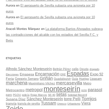
Aurora
en
El aeropuerto de Sevilla subasta una avioneta por 10
euros
Aurora
en
El aeropuerto de Sevilla subasta una avioneta por 10
euros
Araceli Montes Márquez
en
La plataforma Barrios Ahogados subraya
las contradicciones del alcalde con los estadios del Sevilla F.C. y
Betis
ETIQUETAS
Alfredo Sánchez Monteseirín
celis
Beltrán Pérez
Deuda
dragado
Espadas
Encarnación
Expo 92
Emasesa
Elecciones
ERE
Griñán
Feria
Gregorio Serrano
Lipasam
Guadalquivir
Guía
Huelga
marchena
mercasevilla
Maximiliano Vílchez
Metro
monteseirín
metropol
parasol
Metrocentro
ocio
setas
paro
PGOU
policía
Rojas Marcos
SE-40
Soledad Becerril
Torrijos
Sánchez Monteseirín
torre Pelli
Susana Díaz
Tussam
Viera
tranvía
tranvía de sevilla
Unesco
Urbanismo
Zoido