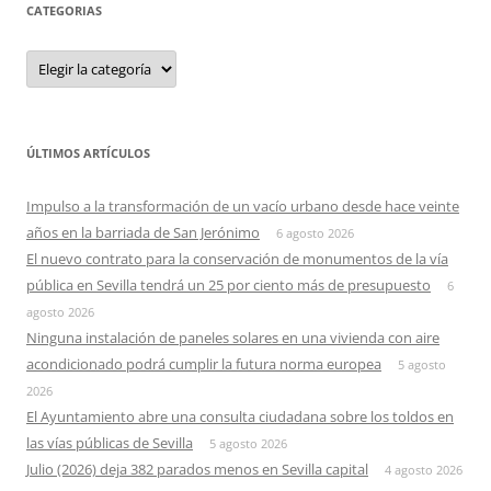
CATEGORIAS
Categorias
ÚLTIMOS ARTÍCULOS
Impulso a la transformación de un vacío urbano desde hace veinte
años en la barriada de San Jerónimo
6 agosto 2026
El nuevo contrato para la conservación de monumentos de la vía
pública en Sevilla tendrá un 25 por ciento más de presupuesto
6
agosto 2026
Ninguna instalación de paneles solares en una vivienda con aire
acondicionado podrá cumplir la futura norma europea
5 agosto
2026
El Ayuntamiento abre una consulta ciudadana sobre los toldos en
las vías públicas de Sevilla
5 agosto 2026
Julio (2026) deja 382 parados menos en Sevilla capital
4 agosto 2026