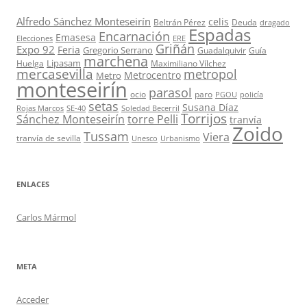
Alfredo Sánchez Monteseirín
celis
Beltrán Pérez
Deuda
dragado
Espadas
Encarnación
Emasesa
Elecciones
ERE
Griñán
Expo 92
Feria
Gregorio Serrano
Guadalquivir
Guía
marchena
Lipasam
Huelga
Maximiliano Vílchez
mercasevilla
metropol
Metrocentro
Metro
monteseirín
parasol
ocio
paro
PGOU
policía
setas
Susana Díaz
Rojas Marcos
SE-40
Soledad Becerril
Torrijos
Sánchez Monteseirín
torre Pelli
tranvía
Zoido
Tussam
Viera
tranvía de sevilla
Unesco
Urbanismo
ENLACES
Carlos Mármol
META
Acceder