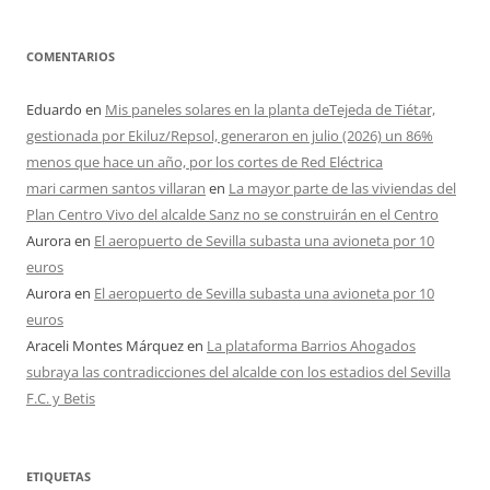
COMENTARIOS
Eduardo
en
Mis paneles solares en la planta deTejeda de Tiétar,
gestionada por Ekiluz/Repsol, generaron en julio (2026) un 86%
menos que hace un año, por los cortes de Red Eléctrica
mari carmen santos villaran
en
La mayor parte de las viviendas del
Plan Centro Vivo del alcalde Sanz no se construirán en el Centro
Aurora
en
El aeropuerto de Sevilla subasta una avioneta por 10
euros
Aurora
en
El aeropuerto de Sevilla subasta una avioneta por 10
euros
Araceli Montes Márquez
en
La plataforma Barrios Ahogados
subraya las contradicciones del alcalde con los estadios del Sevilla
F.C. y Betis
ETIQUETAS