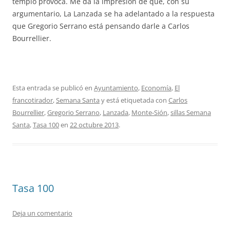
templo provoca. Me da la impresión de que, con su
argumentario, La Lanzada se ha adelantado a la respuesta
que Gregorio Serrano está pensando darle a Carlos
Bourrellier.
Esta entrada se publicó en
Ayuntamiento
,
Economía
,
El
francotirador
,
Semana Santa
y está etiquetada con
Carlos
Bourrellier
,
Gregorio Serrano
,
Lanzada
,
Monte-Sión
,
sillas Semana
Santa
,
Tasa 100
en
22 octubre 2013
.
Tasa 100
Deja un comentario