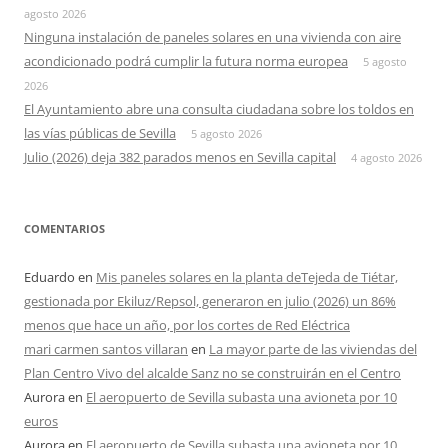
agosto 2026
Ninguna instalación de paneles solares en una vivienda con aire
acondicionado podrá cumplir la futura norma europea
5 agosto
2026
El Ayuntamiento abre una consulta ciudadana sobre los toldos en
las vías públicas de Sevilla
5 agosto 2026
Julio (2026) deja 382 parados menos en Sevilla capital
4 agosto 2026
COMENTARIOS
Eduardo
en
Mis paneles solares en la planta deTejeda de Tiétar,
gestionada por Ekiluz/Repsol, generaron en julio (2026) un 86%
menos que hace un año, por los cortes de Red Eléctrica
mari carmen santos villaran
en
La mayor parte de las viviendas del
Plan Centro Vivo del alcalde Sanz no se construirán en el Centro
Aurora
en
El aeropuerto de Sevilla subasta una avioneta por 10
euros
Aurora
en
El aeropuerto de Sevilla subasta una avioneta por 10