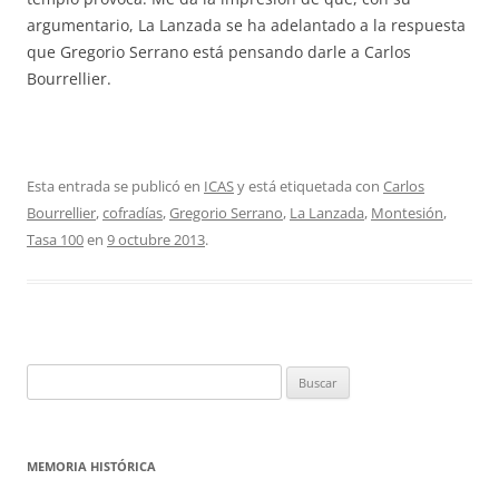
argumentario, La Lanzada se ha adelantado a la respuesta
que Gregorio Serrano está pensando darle a Carlos
Bourrellier.
Esta entrada se publicó en
ICAS
y está etiquetada con
Carlos
Bourrellier
,
cofradías
,
Gregorio Serrano
,
La Lanzada
,
Montesión
,
Tasa 100
en
9 octubre 2013
.
Buscar:
MEMORIA HISTÓRICA