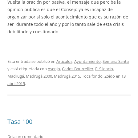
Vuelta la oración por pasiva, el mensaje que percibe la
opinión pública es que el Consejo ya es incapaz de
organizar por sí solo el acontecimiento que es su razón de
ser durante todo el año y por lo tanto sale de esta crisis
debilitado y cuestionado.
Esta entrada se publicó en
Artículos
,
Ayuntamiento
,
Semana Santa
y está etiquetada con
Asenjo
,
Carlos Bourrellier
,
El Silencio
,
Madrugá
,
Madrugá 2000
,
Madrugá 2015
,
Toca fondo
,
Zoido
en
13
abril 2015
.
Tasa 100
Deja un comentario