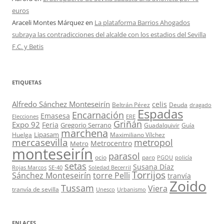
euros
Araceli Montes Márquez
en
La plataforma Barrios Ahogados
subraya las contradicciones del alcalde con los estadios del Sevilla
F.C. y Betis
ETIQUETAS
Alfredo Sánchez Monteseirín
celis
Beltrán Pérez
Deuda
dragado
Espadas
Encarnación
Emasesa
Elecciones
ERE
Griñán
Expo 92
Feria
Gregorio Serrano
Guadalquivir
Guía
marchena
Lipasam
Huelga
Maximiliano Vílchez
mercasevilla
metropol
Metrocentro
Metro
monteseirín
parasol
ocio
paro
PGOU
policía
setas
Susana Díaz
Rojas Marcos
SE-40
Soledad Becerril
Torrijos
Sánchez Monteseirín
torre Pelli
tranvía
Zoido
Tussam
Viera
tranvía de sevilla
Unesco
Urbanismo
ENLACES