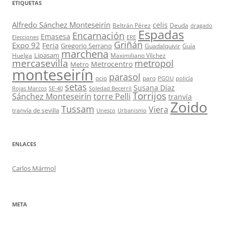
ETIQUETAS
Alfredo Sánchez Monteseirín
celis
Beltrán Pérez
Deuda
dragado
Espadas
Encarnación
Emasesa
Elecciones
ERE
Griñán
Expo 92
Feria
Gregorio Serrano
Guadalquivir
Guía
marchena
Lipasam
Huelga
Maximiliano Vílchez
mercasevilla
metropol
Metrocentro
Metro
monteseirín
parasol
ocio
paro
PGOU
policía
setas
Susana Díaz
Rojas Marcos
SE-40
Soledad Becerril
Torrijos
Sánchez Monteseirín
torre Pelli
tranvía
Zoido
Tussam
Viera
tranvía de sevilla
Unesco
Urbanismo
ENLACES
Carlos Mármol
META