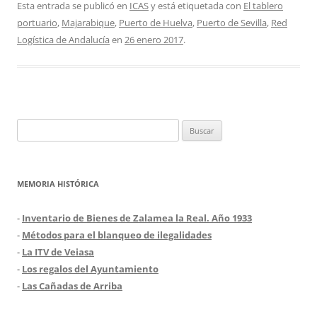
Esta entrada se publicó en
ICAS
y está etiquetada con
El tablero
portuario
,
Majarabique
,
Puerto de Huelva
,
Puerto de Sevilla
,
Red
Logística de Andalucía
en
26 enero 2017
.
Buscar:
MEMORIA HISTÓRICA
-
Inventario de Bienes de Zalamea la Real. Año 1933
-
Métodos para el blanqueo de ilegalidades
-
La ITV de Veiasa
-
Los regalos del Ayuntamiento
-
Las Cañadas de Arriba