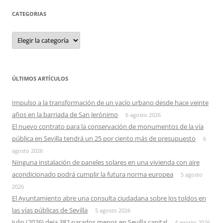
CATEGORIAS
Categorias
ÚLTIMOS ARTÍCULOS
Impulso a la transformación de un vacío urbano desde hace veinte
años en la barriada de San Jerónimo
6 agosto 2026
El nuevo contrato para la conservación de monumentos de la vía
pública en Sevilla tendrá un 25 por ciento más de presupuesto
6
agosto 2026
Ninguna instalación de paneles solares en una vivienda con aire
acondicionado podrá cumplir la futura norma europea
5 agosto
2026
El Ayuntamiento abre una consulta ciudadana sobre los toldos en
las vías públicas de Sevilla
5 agosto 2026
Julio (2026) deja 382 parados menos en Sevilla capital
4 agosto 2026